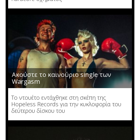
Ακούστε το καινούριο single των
Wargasm
To ντουέτο εντάχθηκε στη σκέπη της
Hopeless Records για την κυκλοφορία του
δεύτερου δίσκου του