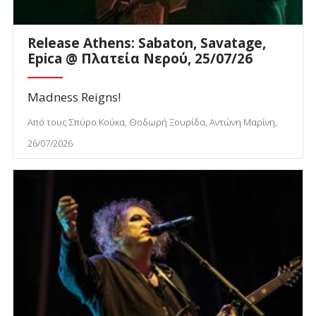
Release Athens: Sabaton, Savatage,
Epica @ Πλατεία Νερού, 25/07/26
Madness Reigns!
Από τους Σπύρο Κούκα, Θοδωρή Ξουρίδα, Αντώνη Μαρίνη,
26/07/2026