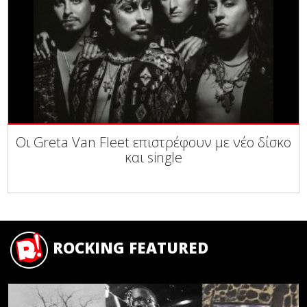
Οι Greta Van Fleet επιστρέφουν με νέο δίσκο
και single
ROCKING FEATURED