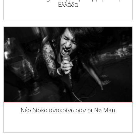
Ελλάδα
Νέο δίσκο ανακοίνωσαν οι Nø Man