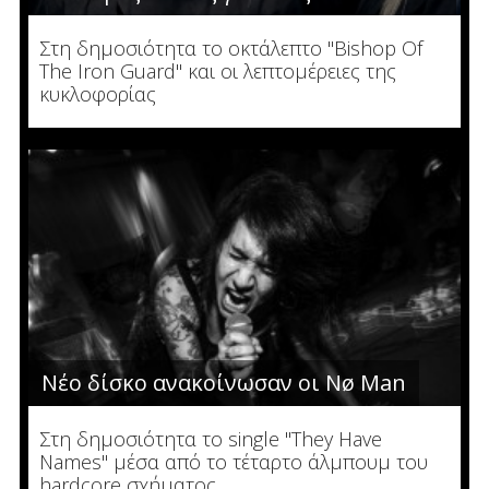
Στη δημοσιότητα το οκτάλεπτο "Bishop Of
The Iron Guard" και οι λεπτομέρειες της
κυκλοφορίας
Νέο δίσκο ανακοίνωσαν οι Nø Man
Στη δημοσιότητα το single "They Have
Names" μέσα από το τέταρτο άλμπουμ του
hardcore σχήματος