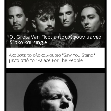
Οι Greta Van Fleet επιστρέφουν με νέο
δίσκο και single
Ακούστε το ολοκαίνουριο "Saw You Stand"
μέσα από το "Palace For The People"