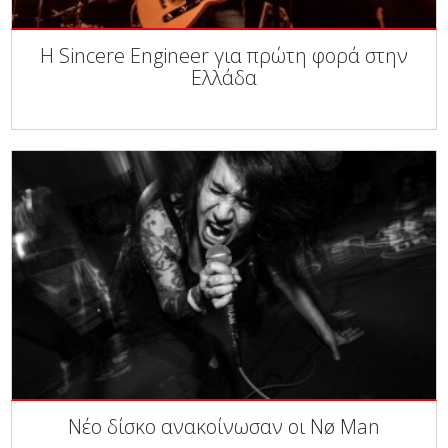
Η Sincere Engineer για πρώτη φορά στην
Ελλάδα
Νέο δίσκο ανακοίνωσαν οι Nø Man