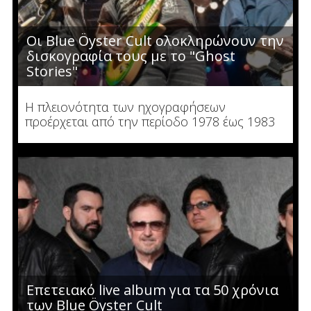
Οι Blue Öyster Cult ολοκληρώνουν την
δισκογραφία τους με το "Ghost
Stories"
Η πλειονότητα των ηχογραφήσεων
προέρχεται από την περίοδο 1978 έως 1983
Επετειακό live album για τα 50 χρόνια
των Blue Öyster Cult