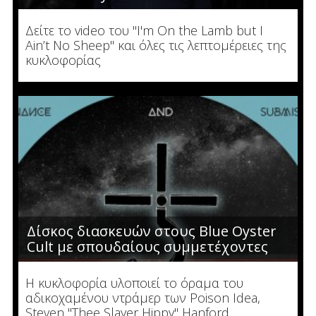
Δείτε το video του "I'm On the Lamb but I
Ain’t No Sheep" και όλες τις λεπτομέρειες της
κυκλοφορίας
Δίσκος διασκευών στους Blue Oyster
Cult με σπουδαίους συμμετέχοντες
Η κυκλοφορία υλοποιεί το όραμα του
αδικοχαμένου ντράμερ των Poison Idea,
Steven "Thee Slayer Hippy" Hanford