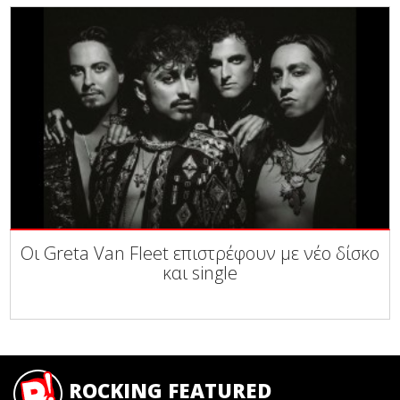
Οι Greta Van Fleet επιστρέφουν με νέο δίσκο
και single
ROCKING FEATURED