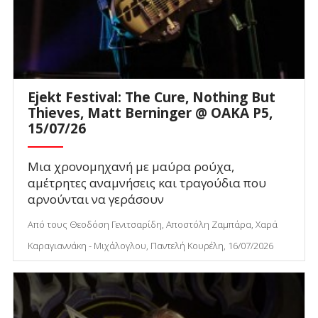
Ejekt Festival: The Cure, Nothing But
Thieves, Matt Berninger @ ΟΑΚΑ P5,
15/07/26
Μια χρονομηχανή με μαύρα ρούχα,
αμέτρητες αναμνήσεις και τραγούδια που
αρνούνται να γεράσουν
Από τους Θεοδόση Γενιτσαρίδη, Αποστόλη Ζαμπάρα, Χαρά
Καραγιαννάκη - Μιχάλογλου, Παντελή Κουρέλη, 16/07/2026