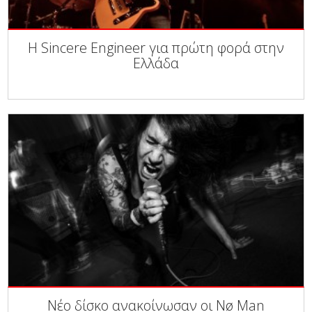
Η Sincere Engineer για πρώτη φορά στην
Ελλάδα
Νέο δίσκο ανακοίνωσαν οι Nø Man