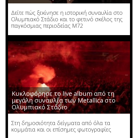
Δείτε πώς ξεκίνησε η ιστορική συναυλία στο
Ολυμπιακό Στάδιο και το φετινό σκέλος της
παγκόσμιας περιοδείας M72
Κυκλοφόρησε το live album από τη
μεγάλη συναυλία των Metallica στο
Ολυμπιακό Στάδιο
Στη δημοσιότητα δείγματα από όλα τα
κομμάτια και οι επίσημες φωτογραφίες