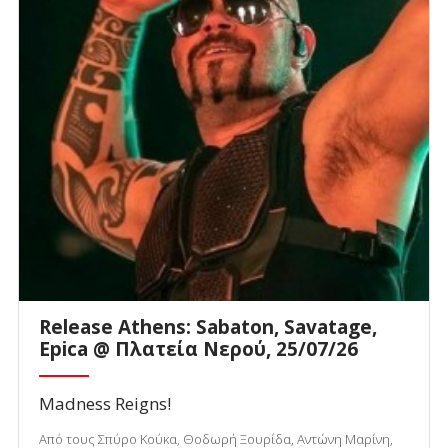
Release Athens: Sabaton, Savatage,
Epica @ Πλατεία Νερού, 25/07/26
Madness Reigns!
Από τους Σπύρο Κούκα, Θοδωρή Ξουρίδα, Αντώνη Μαρίνη,