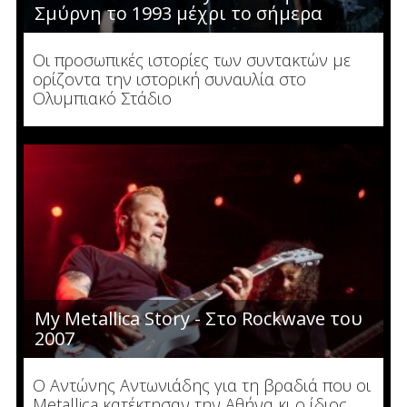
Σμύρνη το 1993 μέχρι το σήμερα
Οι προσωπικές ιστορίες των συντακτών με
ορίζοντα την ιστορική συναυλία στο
Ολυμπιακό Στάδιο
My Metallica Story - Στο Rockwave του
2007
Ο Αντώνης Αντωνιάδης για τη βραδιά που οι
Metallica κατέκτησαν την Αθήνα κι ο ίδιος