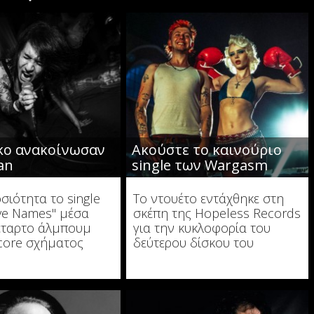
κο ανακοίνωσαν
Ακούστε το καινούριο
an
single των Wargasm
σιότητα το single
To ντουέτο εντάχθηκε στη
ve Names" μέσα
σκέπη της Hopeless Records
έταρτο άλμπουμ
για την κυκλοφορία του
core σχήματος
δεύτερου δίσκου του