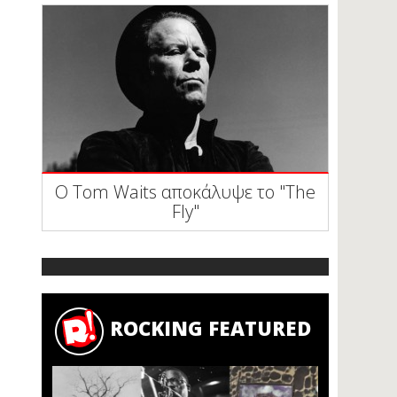
Ο Tom Waits αποκάλυψε το "The
Fly"
ROCKING FEATURED