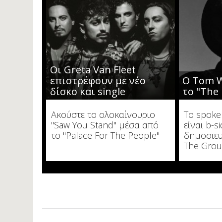
Οι Greta Van Fleet
επιστρέφουν με νέο
Ο Tom W
δίσκο και single
το "The 
Ακούστε το ολοκαίνουριο
To spoke
"Saw You Stand" μέσα από
είναι b-s
το "Palace For The People"
δημοσιευ
The Grou