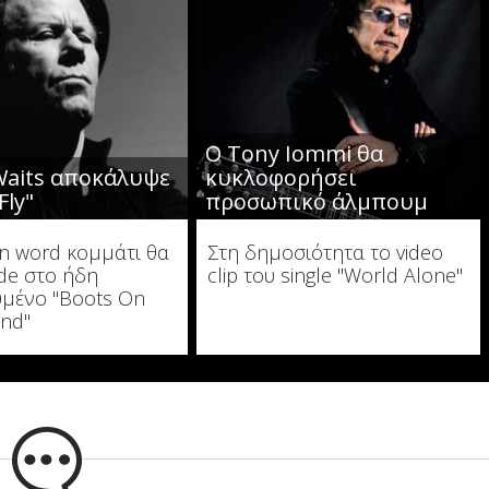
Ο Tony Iommi θα
aits αποκάλυψε
κυκλοφορήσει
Fly"
προσωπικό άλμπουμ
n word κομμάτι θα
Στη δημοσιότητα το video
ide στο ήδη
clip του single "World Alone"
μένο "Boots On
nd"