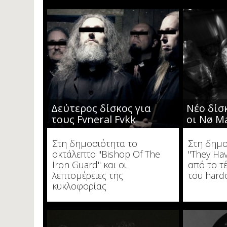
Δεύτερος δίσκος για
Νέο δίσ
τους Fvneral Fvkk
οι Nø M
Στη δημοσιότητα το
Στη δημο
οκτάλεπτο "Bishop Of The
"They Ha
Iron Guard" και οι
από το τ
λεπτομέρειες της
του hard
κυκλοφορίας