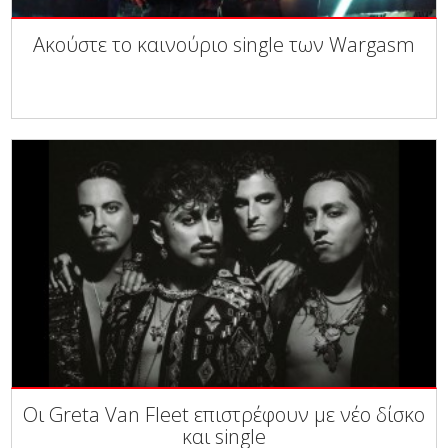
Ακούστε το καινούριο single των Wargasm
Οι Greta Van Fleet επιστρέφουν με νέο δίσκο
και single