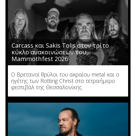
Carcass και Sakis Tolis στον τρίτο
κύκλο ανακοινώσεων του
Mammothfest 2026
Ο Βρετανοί θρύλοι του ακραίου metal και ο
ηγέτης των Rotting Christ στο τετραήμερο
φεστιβάλ της Θεσσαλονίκης