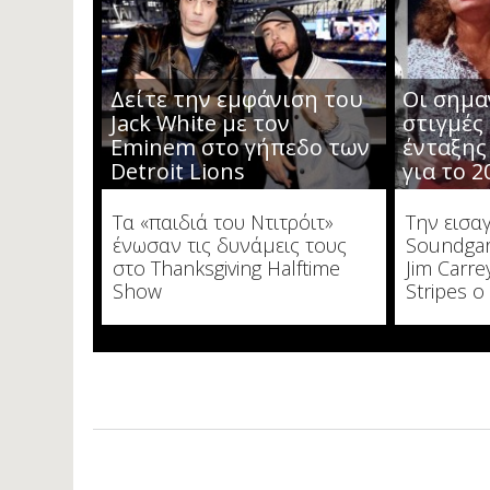
Δείτε την εμφάνιση του
Οι σημα
Jack White με τον
στιγμές
Eminem στο γήπεδο των
ένταξης
Detroit Lions
για το 2
Τα «παιδιά του Ντιτρόιτ»
Την εισα
ένωσαν τις δυνάμεις τους
Soundgar
στο Thanksgiving Halftime
Jim Carre
Show
Stripes ο