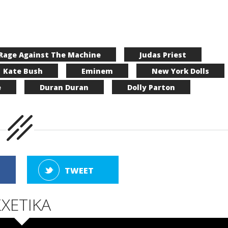
Rage Against The Machine
Judas Priest
Kate Bush
Eminem
New York Dolls
e
Duran Duran
Dolly Parton
TWEET
ΣΧΕΤΙΚΑ