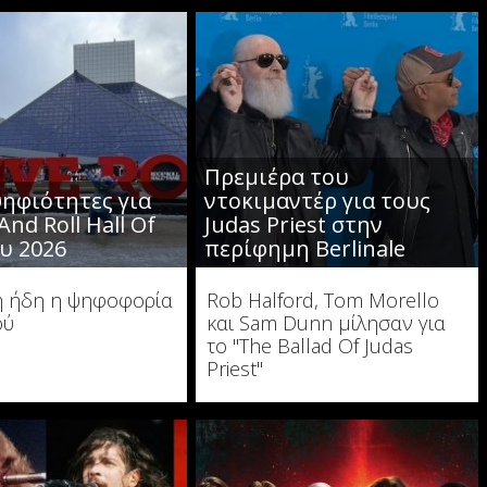
Πρεμιέρα του
ηφιότητες για
ντοκιμαντέρ για τους
And Roll Hall Of
Judas Priest στην
υ 2026
περίφημη Berlinale
ξη ήδη η ψηφοφορία
Rob Halford, Tom Morello
ού
και Sam Dunn μίλησαν για
το "The Ballad Of Judas
Priest"