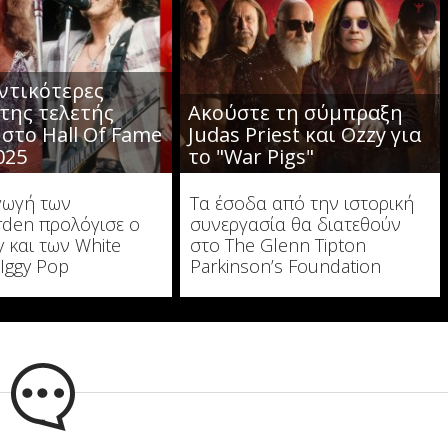
ντικότερες
 της τελετής
Ακούστε τη σύμπραξη
 στο Hall Of Fame
Judas Priest και Ozzy για
025
το "War Pigs"
γωγή των
Τα έσοδα από την ιστορική
den προλόγισε ο
συνεργασία θα διατεθούν
y και των White
στο The Glenn Tipton
 Iggy Pop
Parkinson’s Foundation