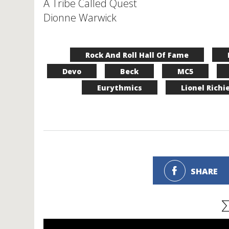
A Tribe Called Quest
Dionne Warwick
Rock And Roll Hall Of Fame
Devo
Beck
MC5
Eurythmics
Lionel Richi
SHARE