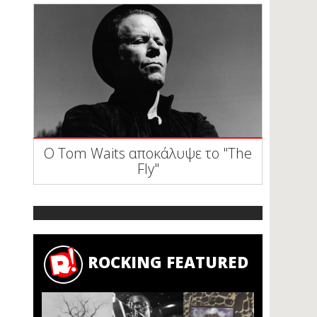
Ο Tom Waits αποκάλυψε το "The
Fly"
ROCKING FEATURED