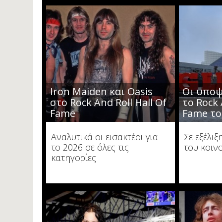
Iron Maiden και Oasis
Οι υποψ
στο Rock And Roll Hall Of
το Rock 
Fame
Fame το
Αναλυτικά οι εισακτέοι για
Σε εξέλι
το 2026 σε όλες τις
του κοιν
κατηγορίες