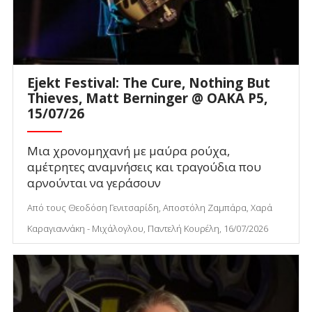
Ejekt Festival: The Cure, Nothing But
Thieves, Matt Berninger @ ΟΑΚΑ P5,
15/07/26
Μια χρονομηχανή με μαύρα ρούχα,
αμέτρητες αναμνήσεις και τραγούδια που
αρνούνται να γεράσουν
Από τους Θεοδόση Γενιτσαρίδη, Αποστόλη Ζαμπάρα, Χαρά
Καραγιαννάκη - Μιχάλογλου, Παντελή Κουρέλη, 16/07/2026