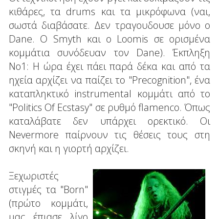
κιθάρες, τα drums και τα μικρόφωνα (ναι,
σωστά διαβάσατε. Δεν τραγουδουσε μόνο ο
Dane. Ο Smyth και ο Loomis σε ορισμένα
κομμάτια συνόδευαν τον Dane). Έκπληξη
Νο1: H ώρα έχει πάει παρά δέκα και από τα
ηχεία αρχίζει να παίζει το "Precognition", ένα
καταπληκτικό instrumental κομμάτι από το
"Politics Of Ecstasy" σε ρυθμό flamenco. Όπως
καταλάβατε δεν υπάρχει ορεκτικό. Οι
Nevermore παίρνουν τις θέσεις τους στη
σκηνή και η γιορτή αρχίζει.
Ξεχωριστές
στιγμές τα "Born"
(πρώτο κομμάτι,
μας έπιασε λίγο