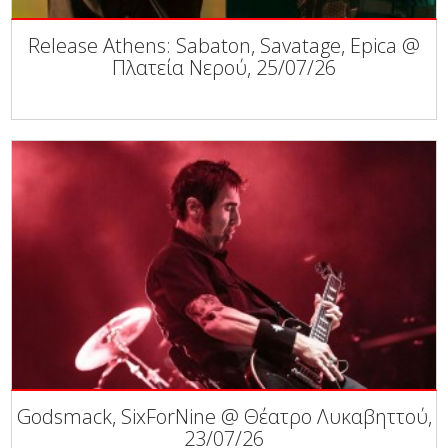
Release Athens: Sabaton, Savatage, Epica @
Πλατεία Νερού, 25/07/26
Godsmack, SixForNine @ Θέατρο Λυκαβηττού,
23/07/26