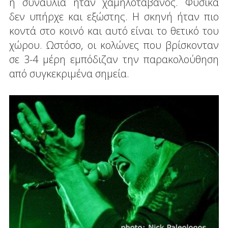
η συναυλία ήταν χαμηλοτάβανος. Φυσικά
δεν υπήρχε και εξώστης. Η σκηνή ήταν πιο
κοντά στο κοινό και αυτό είναι το θετικό του
χώρου. Ωστόσο, οι κολώνες που βρίσκονταν
σε 3-4 μέρη εμπόδιζαν την παρακολούθηση
από συγκεκριμένα σημεία.