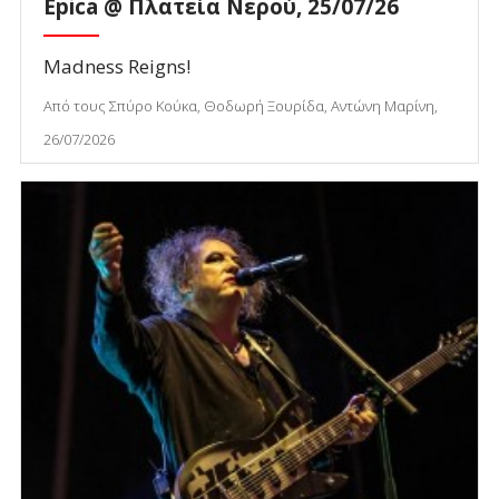
Epica @ Πλατεία Νερού, 25/07/26
Madness Reigns!
Από τους Σπύρο Κούκα, Θοδωρή Ξουρίδα, Αντώνη Μαρίνη,
26/07/2026