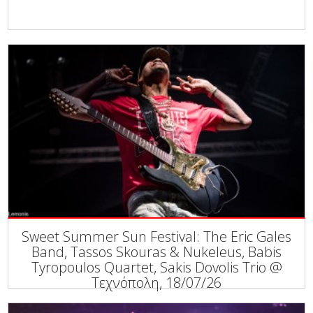
Sweet Summer Sun Festival: The Eric Gales
Band, Tassos Skouras & Nukeleus, Babis
Tyropoulos Quartet, Sakis Dovolis Trio @
Τεχνόπολη, 18/07/26