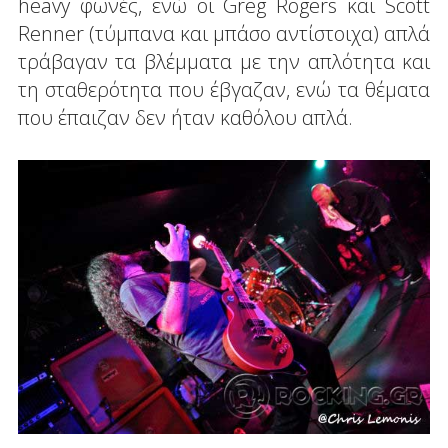
heavy φωνές, ενώ οι Greg Rogers και Scott
Renner (τύμπανα και μπάσο αντίστοιχα) απλά
τράβαγαν τα βλέμματα με την απλότητα και
τη σταθερότητα που έβγαζαν, ενώ τα θέματα
που έπαιζαν δεν ήταν καθόλου απλά.