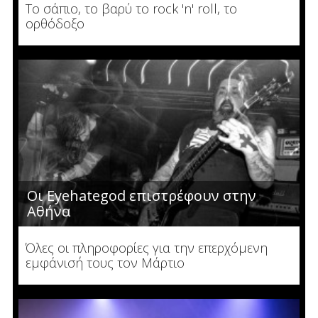
Το σάπιο, το βαρύ το rock 'n' roll, το
ορθόδοξο
Οι Eyehategod επιστρέφουν στην
Αθήνα
Όλες οι πληροφορίες για την επερχόμενη
εμφάνισή τους τον Μάρτιο