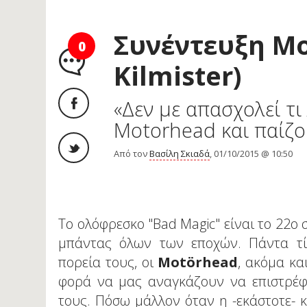
Συνέντευξη M
0
Kilmister)
«Δεν με απασχολεί τι 
Motorhead και παίζουμ
Από τον
Βασίλη Σκιαδά
, 01/10/2015 @ 10:50
To ολόφρεσκο "Bad Magic" είναι το 22ο σ
μπάντας όλων των εποχών. Πάντα τίμ
πορεία τους, οι
Motörhead
, ακόμα κα
φορά να μας αναγκάζουν να επιστρέφ
τους. Πόσω μάλλον όταν η -εκάστοτε- 