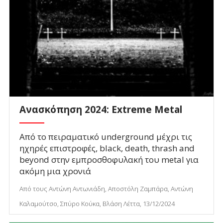
Ανασκόπηση 2024: Extreme Metal
Από το πειραματικό underground μέχρι τις
ηχηρές επιστροφές, black, death, thrash and
beyond στην εμπροσθοφυλακή του metal για
ακόμη μια χρονιά
Από τους Αντώνη Αντωνιάδη, Αποστόλη Ζαμπάρα, Αντώνη
Καλαμούτσο, Σπύρο Κούκα, Βλάση Λέττα, 13/12/2024