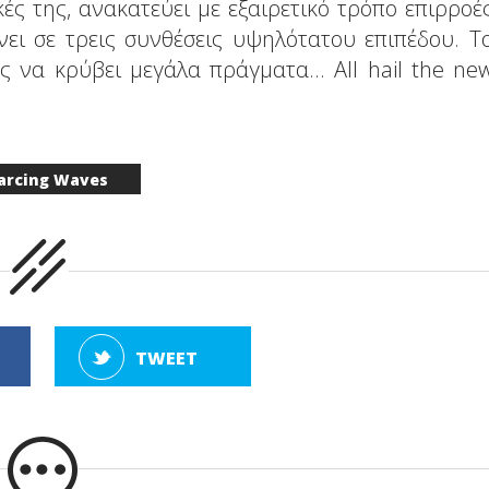
ές της, ανακατεύει με εξαιρετικό τρόπο επιρροέ
ει σε τρεις συνθέσεις υψηλότατου επιπέδου. Τ
 να κρύβει μεγάλα πράγματα... All hail the ne
arcing Waves
TWEET