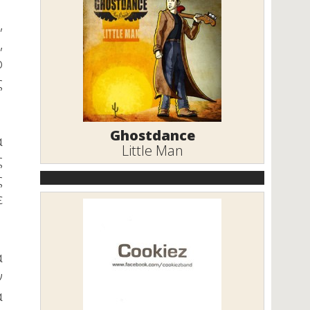
,
,
ο
ς
Ghostdance
α
Little Man
ς
ς
ε
ά
ν
α