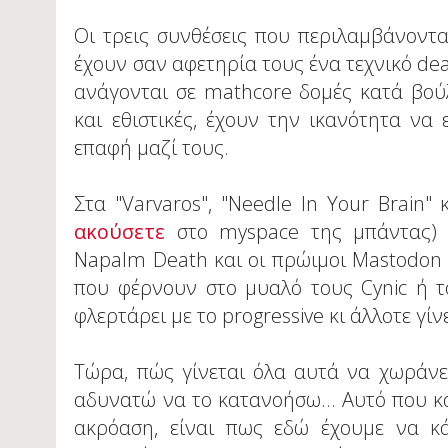
Οι τρεις συνθέσεις που περιλαμβάνοντα
έχουν σαν αφετηρία τους ένα τεχνικό dea
ανάγονται σε mathcore δομές κατά βούλ
και εθιστικές, έχουν την ικανότητα να
επαφή μαζί τους.
Στα "Varvaros", "Needle In Your Brain"
ακούσετε
στο myspace της μπάντας) ο
Napalm Death και οι πρώιμοι Mastodon 
που φέρνουν στο μυαλό τους Cynic ή το
φλερτάρει με το progressive κι άλλοτε γί
Τώρα, πώς γίνεται όλα αυτά να χωράν
αδυνατώ να το κατανοήσω... Αυτό που κ
ακρόαση, είναι πως εδώ έχουμε να κ