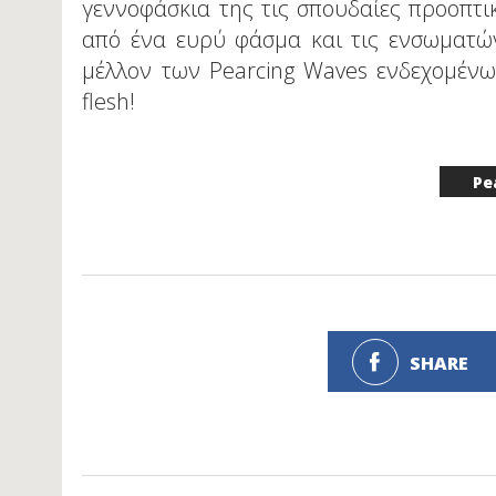
γεννοφάσκια της τις σπουδαίες προοπτικ
από ένα ευρύ φάσμα και τις ενσωματών
μέλλον των Pearcing Waves ενδεχομένως
flesh!
Pe
SHARE