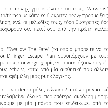
ι στο επανηχογραφημένο demo τους, "Varvaros"
th/thrash με κάποιες διακριτές heavy προσμείξεις
ηση, ενώ οι μελωδίες τους, τόσο δύστροπες όσ
 εισχωρούν στο πετσί σου από την πρώτη κιόλα
 και "Swallow The Fate" (τα οποία μπορείτε να τ
ι Dillinger Escape Plan συνυπάρχουν με του
με τους Converge, χωρίς να απουσιάζουν στιγμέ
υς Atheist, κάτω από μία αισθητική που άλλοτ
νεται εφάμιλλη μιας punk λογικής.
ε σε ένα demo μόλις δώδεκα λεπτών πραγματικ
αταλαβαίνω όλο και περισσότερο, ακρόαση με τη
άνουμε με μία μπάντα που επιδεικνύει από τ