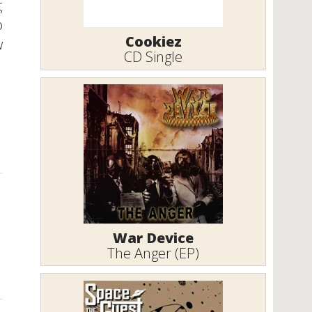
ς
ο
Cookiez
w
CD Single
War Device
The Anger (EP)