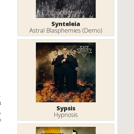
Synteleia
Astral Blasphemies (Demo)
.
α
Sypsis
,
Hypnosis
ο