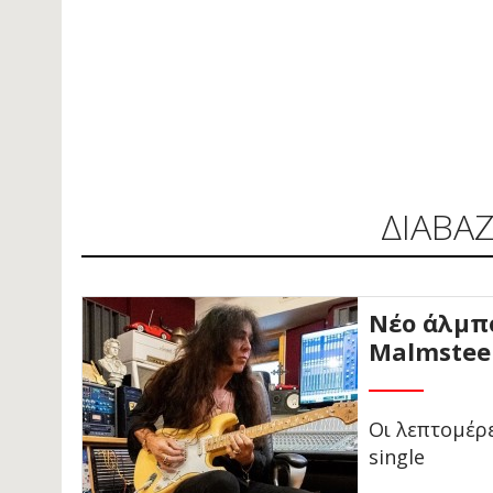
ΔΙΑΒΑ
Νέο άλμπ
Malmstee
Οι λεπτομέρε
single