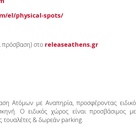
m
om
/
el
/
physical
-
spots
/
α, πρόσβαση) στο
releaseathens
.
gr
βαση Ατόμων με Αναπηρία, προσφέροντας ειδικό
κηνή. Ο ειδικός χώρος είναι προσβάσιμος με
ές τουαλέτες & δωρεάν parking.