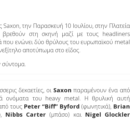
ς Saxon, την Παρασκευή 10 Ιουλίου, στην Πλατεία
 βρεθούν στη σκηνή μαζί με τους headliners
ά που ενώνει δύο θρύλους του ευρωπαϊκού metal
εξίτηλο αποτύπωμα στο είδος.
 σύντομα.
σσερις δεκαετίες, οι
Saxon
παραμένουν ένα από
κά ονόματα του heavy metal. Η θρυλική αυτή
 από τους
Peter “Biff” Byford
(φωνητικά),
Brian
),
Nibbs Carter
(μπάσο) και
Nigel Glockler