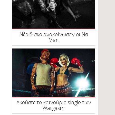
Νέο δίσκο ανακοίνωσαν οι Nø
Man
Ακούστε το καινούριο single των
Wargasm