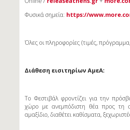
Online /
releaseathens
.
gr
+
more
.
co
Φυσικά σημεία:
https
://
www
.
more
.
c
Όλες οι πληροφορίες (τιμές, πρόγραμμ
Διάθεση εισιτηρίων
ΑμεΑ:
Το Φεστιβάλ φροντίζει για την πρόσ
χώρο με ανεμπόδιστη θέα προς τη σ
αμαξίδιο, διαθέτει καθίσματα, ξεχωριστ