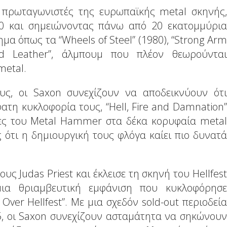
ε πρωταγωνιστές της ευρωπαϊκής metal σκηνής,
0 και σημειώνοντας πάνω από 20 εκατομμύρια
α όπως τα “Wheels of Steel” (1980), “Strong Arm
d Leather”, άλμπουμ που πλέον θεωρούνται
metal.
υς, οι Saxon συνεχίζουν να αποδεικνύουν ότι
τη κυκλοφορία τους, “Hell, Fire and Damnation”
τες του Metal Hammer στα δέκα κορυφαία metal
 ότι η δημιουργική τους φλόγα καίει πιο δυνατά
υς Judas Priest και έκλεισε τη σκηνή του Hellfest
μια θριαμβευτική εμφάνιση που κυκλοφόρησε
Over Hellfest”. Με μια σχεδόν sold-out περιοδεία
5, οι Saxon συνεχίζουν ασταμάτητα να σηκώνουν