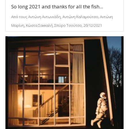
So long 2021 and thanks for all the fish...
Από τους Αντώνη Αντωνιάδη, Αντώνη Καλαμούτσο, Αντώνη
Μαρίνη, Κώστα Σακκαλή, Σπύρο Τσούτσο, 20/12/2021