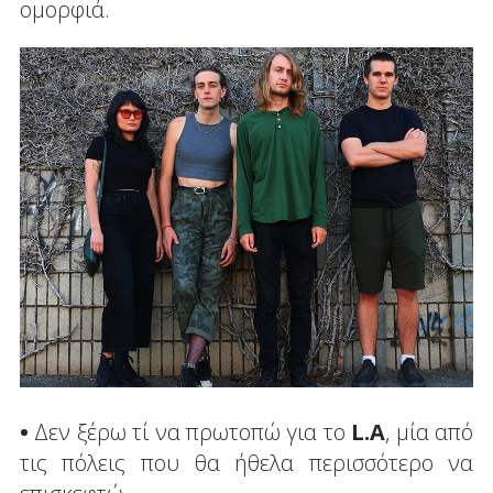
ομορφιά.
•
Δεν ξέρω τί να πρωτοπώ για το
L
.
A
, μία από
τις πόλεις που θα ήθελα περισσότερο να