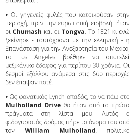
επισκεφτώ…
•
Οι γηγενείς φυλές που κατοικούσαν στην
περιοχή, πριν την ευρωπαϊκή εισβολή, ήταν
οι
Chumash
και οι
Tongva
. Το 1821 κι ενώ
ξεκίνησε - ταυτόχρονα με την ελληνική - η
Επανάσταση για την Ανεξαρτησία του Mexico,
το Los Angeles βρέθηκε να αποτελεί
μεξικάνικο έδαφος για περίπου 30 χρόνια. Οι
δεσμοί εξάλλου ανάμεσα στις δύο περιοχές
δεν έπαψαν ποτέ.
•
Ως φανατικός Lynch οπαδός, το να πάω στο
Mulholland
Drive
θα ήταν από τα πρώτα
πράγματα στη λίστα μου. Αυτός ο
φιδογυριστός δρόμος πήρε το όνομα του από
τον
William
Mulholland
, πολιτικό