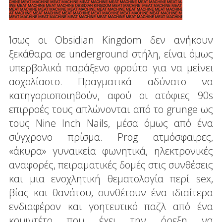
Ίσως οι Obsidian Kingdom δεν ανήκουν
ξεκάθαρα σε underground στήλη, είναι όμως
υπερβολικά παράξενο φρούτο για να μείνει
ασχολίαστο. Πραγματικά αδύνατο να
κατηγοριοποιηθούν, αφού οι ατόφιες 90s
επιρροές τους απλώνονται από το grunge ως
τους Nine Inch Nails, μέσα όμως από ένα
σύγχρονο πρίσμα. Prog ατμόσφαιρες,
«άκυρα» γυναικεία φωνητικά, ηλεκτρονικές
αναφορές, πειραματικές δομές στις συνθέσεις
και μια ενοχλητική θεματολογία περί sex,
βίας και θανάτου, συνθέτουν ένα ιδιαίτερα
ενδιαφέρον και γοητευτικό παζλ από ένα
κουιντέτο που έχει την όρεξη να