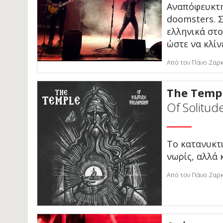
Αναπόφευκτη
doomsters. Σ
ελληνικά στο
ώστε να κλίν
Από τον Πάνο Ζαρκ
The Temp
Of Solitud
Το κατανυκτι
νωρίς, αλλά
Από τον Πάνο Ζαρκ