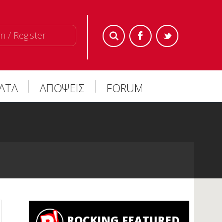
n / Register
ΜΑΤΑ
ΑΠΟΨΕΙΣ
FORUM
ROCKING FEATURED