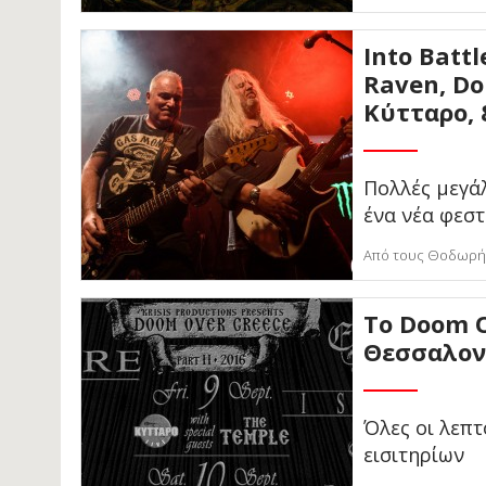
Into Battl
Raven, Dom
Κύτταρο, 
Πολλές μεγάλ
ένα νέα φεστ
Από τους Θοδωρή 
Το Doom O
Θεσσαλον
Όλες οι λεπτ
εισιτηρίων