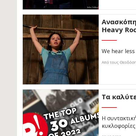
Ανασκόπησ
Heavy Ro
We hear less
Από τους Θεοδόση 
Τα καλύτ
Η συντακτική
κυκλοφορίες