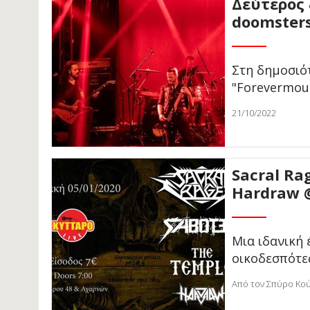
Δεύτερος 
doomster
Στη δημοσιό
"Forevermou
21/10/2022
Sacral Ra
Hardraw @
Μια ιδανική 
οικοδεσπότε
Από τον Σπύρο Κού