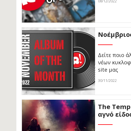
08/12/2022
Νοέμβριος
Δείτε ποιο 
νέων κυκλοφ
site μας
30/11/2022
The Templ
αγνό είδο