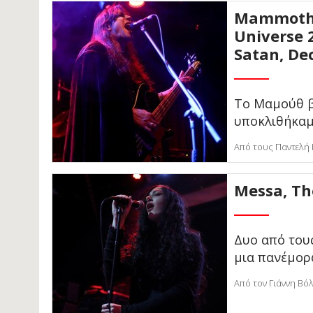
Mammothfe
Universe 
Satan, De
Το Μαμούθ β
υποκλιθήκαμ
Από τους Παντελή 
Messa, Th
Δυο από του
μια πανέμορ
Από τον Γιάννη Βόλ