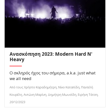
Ανασκόπηση 2023: Modern Hard N'
Heavy
Ο σκληρός ήχος του σήμερα, a.k.a. just what
we all need
Από τους Χρήστο Καραδημήτρη, Νίκο Καταπίδη, Παντελή
Κουρέλη, Αντώνη Μαρίνη, Δημήτρη Μωυσίδη, Ειρήνη Τάτση,
20/12/2023