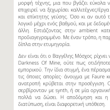
μορφή τέχνης, μια που βγάζει εύκολα ν
επιχειρεί να ξεχωρίσει καλλιτέχνες/έργ
και επίκτητης γεύσης. Όσο κι αν αυτό 
λογικό μέχρι ενός βαθμού, και με δεδομ
άλλη. Εστιάζοντας στην ambient κατ
προδιαγεγραμμένο. Με έναν τρόπο, η π
δίπλα στην ετυμηγορία.
Δεν είναι ότι ο Βαγγέλης Μόσχος ρίχνει 
Darkness Of Mine, ούτε πως οτιδήπο
εμπορικού. Την ίδια στιγμή, ένα πέρασμ
τις όποιες απορίες· άνοιγμα με Faure κ
ανατροπή κρύβεται στην προσέγγιση. Ο
σερβίρονταν με synth, ή σε μία οργανι
πολλά να δώσει. Η αποδόμηση και η
διατύπωση, είναι διαφορετική υπόθεση.