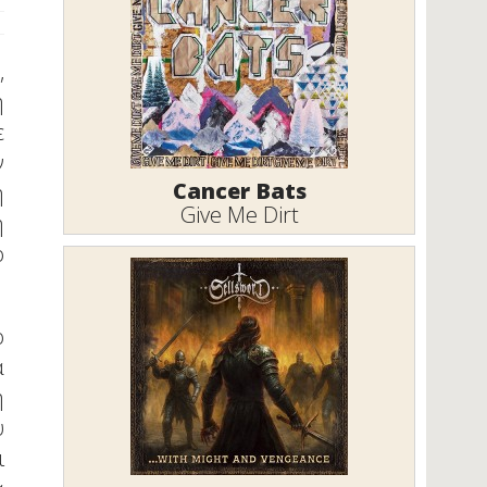
,
ή
ε
ν
Cancer Bats
η
Give Me Dirt
ή
ο
ο
α
η
υ
ι