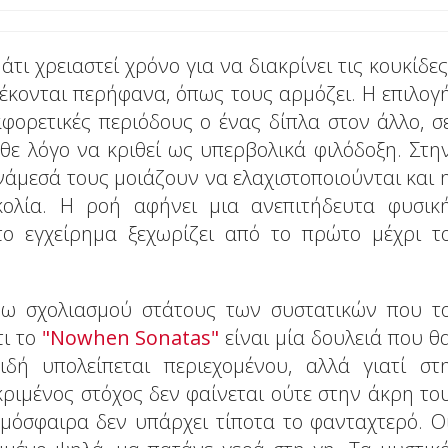
τι χρειαστεί χρόνο για να διακρίνει τις κουκίδες
έκονται περήφανα, όπως τους αρμόζει. Η επιλογ
φορετικές περιόδους ο ένας δίπλα στον άλλο, σ
θε λόγο να κριθεί ως υπερβολικά φιλόδοξη. Στη
ανάμεσά τους μοιάζουν να ελαχιστοποιούνται και 
σκολία. Η ροή αφήνει μια ανεπιτήδευτα φυσικ
το εγχείρημα ξεχωρίζει από το πρώτο μέχρι τ
νω σχολιασμού στάτους των συστατικών που τ
τι το
"Nowhen Sonatas"
είναι μία δουλειά που θ
ιδή υπολείπεται περιεχομένου, αλλά γιατί στ
ριμένος στόχος δεν φαίνεται ούτε στην άκρη το
μόσφαιρα δεν υπάρχει τίποτα το φανταχτερό. Ο