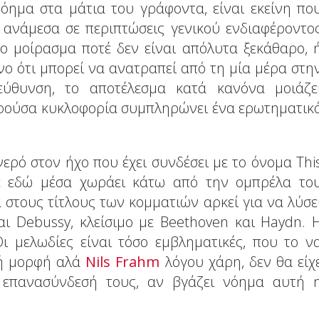
όημα στα μάτια του γράφοντα, είναι εκείνη πο
α ανάμεσα σε περιπτώσεις γενικού ενδιαφέροντο
το μοίρασμα ποτέ δεν είναι απόλυτα ξεκάθαρο, 
ένο ότι μπορεί να ανατραπεί από τη μία μέρα στη
εύθυνση, το αποτέλεσμα κατά κανόνα μοιάζε
αρούσα κυκλοφορία συμπληρώνει ένα ερωτηματικ
νερό στον ήχο που έχει συνδέσει με το όνομα Thi
τε εδώ μέσα χωράει κάτω από την ομπρέλα το
α στους τίτλους των κομματιών αρκεί για να λύσε
αι Debussy, κλείσιμο με Beethoven και Haydn. 
ι μελωδίες είναι τόσο εμβληματικές, που το ν
κή μορφή αλά
Nils Frahm
λόγου χάρη, δεν θα είχ
 επανασύνδεσή τους, αν βγάζει νόημα αυτή 