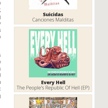
υ
ς
Suicidas
ή
Canciones Malditas
ν
ι
ό
s
υ
ι
Η
α
Every Hell
The People's Republic Of Hell (EP)
ε
η