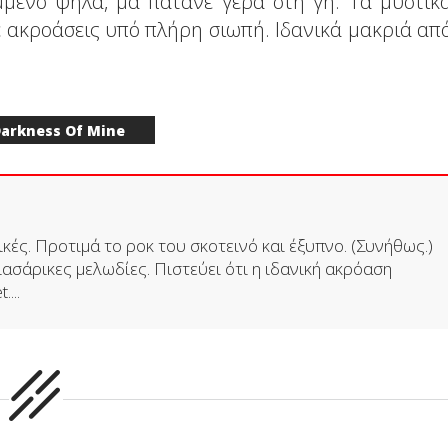
μένο ψηλά, μα πατάνε γερά στη γη. Τα μυστικ
ακροάσεις υπό πλήρη σιωπή. Ιδανικά μακριά απ
Darkness Of Mine
κές. Προτιμά το ροκ του σκοτεινό και έξυπνο. (Συνήθως.)
ιασάρικες μελωδίες. Πιστεύει ότι η ιδανική ακρόαση
...