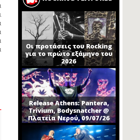
α
ι
α
α
α
Οι προτάσεις του Rocking
α
για το πρώτο εξάμηνο του
2026
Release Athens: Pantera,
Trivium, Bodysnatcher @
Πλατεία Νερού, 09/07/26