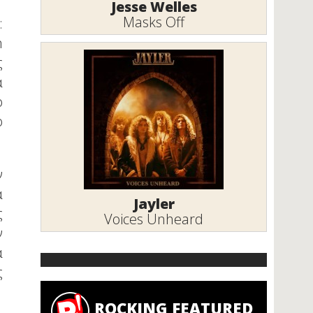
Jesse Welles
Masks Off
:
m
ς
α
ο
ο
ν
α
Jayler
ς
Voices Unheard
ν
α
ς
ROCKING FEATURED