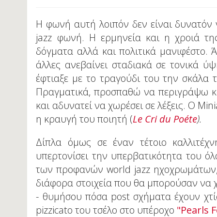
Η φωνή αυτή λοιπόν δεν είναι δυνατόν 
jazz φωνή. Η ερμηνεία και η χροιά τη
δόγματα αλλά και πολιτικά μανιφέστο. Ά
άλλες ανεβαίνει σταδιακά σε τονικά ύψ
έφτιαξε με το τραγούδι του την σκάλα 
Πραγματικά, προσπαθώ να περιγράψω κά
και αδυνατεί να χωρέσει σε λέξεις. Ο Min
η κραυγή του ποιητή (
Le
Cri
du
Poéte
).
Δίπλα όμως σε έναν τέτοιο καλλιτέχν
υπερτονίσει την υπερβατικότητα του όλ
των προφανών world jazz ηχοχρωμάτων, 
διάφορα στοιχεία που θα μπορούσαν να χ
- θυμήσου πόσα post σχήματα έχουν χτίσ
pizzicato του τσέλο στο υπέροχο
"Pearls 