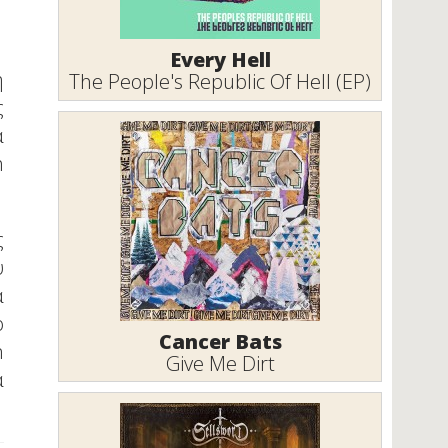
Every Hell
η
The People's Republic Of Hell (EP)
ς
α
h
ς
υ
α
ο
Cancer Bats
n
Give Me Dirt
α