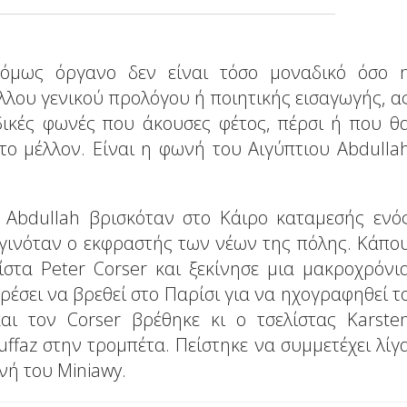
 όμως όργανο δεν είναι τόσο μοναδικό όσο 
λου γενικού προλόγου ή ποιητικής εισαγωγής, α
ικές φωνές που άκουσες φέτος, πέρσι ή που θ
το μέλλον. Είναι η φωνή του Αιγύπτιου Abdulla
 ο Abdullah βρισκόταν στο Κάιρο καταμεσής ενό
γινόταν ο εκφραστής των νέων της πόλης. Κάπο
στα Peter Corser και ξεκίνησε μια μακροχρόνι
ρέσει να βρεθεί στο Παρίσι για να ηχογραφηθεί τ
αι τον Corser βρέθηκε κι ο τσελίστας Karste
ruffaz στην τρομπέτα. Πείστηκε να συμμετέχει λίγ
νή του Miniawy.