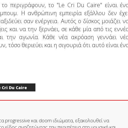
ο περιγράφουν, το "Le Cri Du Caire" είναι έν
μπουμ. Η ανθρώπινη εμπειρία εξάλλου δεν έχε
ταξιδεύει σαν ενέργεια. Αυτός ο δίσκος μοιάζει ν
εις και να την ξερνάει, σε κάθε μία από τις εννέ
αι την αγωνία. Κάθε νέα ακρόαση γεννάει νέ
, τόσο θεριεύει και η σιγουριά ότι αυτό είναι έν
 Cri Du Caire
στα progressive και doom ιδιώματα, εξακολουθεί να
ο είδος αναζητώντας την περιπέτεια στη μουσική και