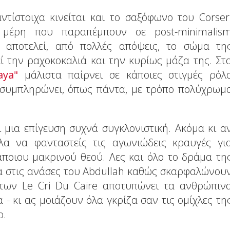
τίστοιχα κινείται και το σαξόφωνο του Corser
 μέρη που παραπέμπουν σε post-minimalis
l αποτελεί, από πολλές απόψεις, το σώμα τη
ί την ραχοκοκαλιά και την κυρίως μάζα της. Στ
aya"
μάλιστα παίρνει σε κάποιες στιγμές ρόλ
 συμπληρώνει, όπως πάντα, με τρόπο πολύχρωμ
μια επίγευση συχνά συγκλονιστική. Ακόμα κι α
ολα να φανταστείς τις αγωνιώδεις κραυγές γι
άποιου μακρινού θεού. Λες και όλο το δράμα τη
α στις ανάσες του Abdullah καθώς σκαρφαλώνου
 των Le Cri Du Caire αποτυπώνει τα ανθρώπιν
- κι ας μοιάζουν όλα γκρίζα σαν τις ομίχλες τη
ο.