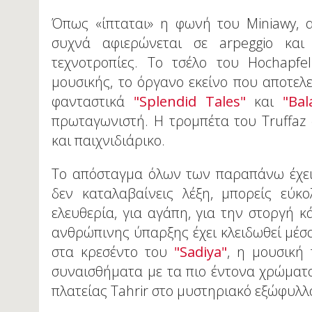
Όπως «ίπταται» η φωνή του Miniawy, αν
συχνά αφιερώνεται σε arpeggio και
τεχνοτροπίες. Το τσέλο του Hochapfe
μουσικής, το όργανο εκείνο που αποτελε
φανταστικά
"Splendid Tales"
και
"Bal
πρωταγωνιστή. Η τρομπέτα του Truffaz
και παιχνιδιάρικο.
Το απόσταγμα όλων των παραπάνω έχει 
δεν καταλαβαίνεις λέξη, μπορείς εύκ
ελευθερία, για αγάπη, για την στοργή κ
ανθρώπινης ύπαρξης έχει κλειδωθεί μέσ
στα κρεσέντο του
"Sadiya"
, η μουσική
συναισθήματα με τα πιο έντονα χρώματα 
πλατείας Tahrir στο μυστηριακό εξώφυλλ