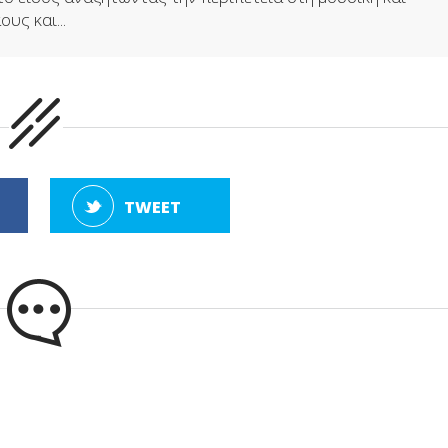
υς και...
TWEET