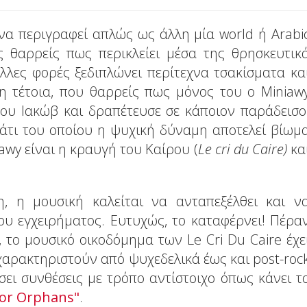
να περιγραφεί απλώς ως άλλη μία world ή Arabi
ς θαρρείς πως περικλείει μέσα της θρησκευτικ
λλες φορές ξεδιπλώνει περίτεχνα τσακίσματα κα
η τέτοια, που θαρρείς πως μόνος του ο Miniaw
του Ιακώβ και δραπέτευσε σε κάποιον παράδεισο
τι του οποίου η ψυχική δύναμη αποτελεί βίωμ
iawy είναι η κραυγή του Καίρου (
Le
cri
du
Caire
)
κα
η, η μουσική καλείται να ανταπεξέλθει και ν
ου εγχειρήματος. Ευτυχώς, το καταφέρνει! Πέρα
το μουσικό οικοδόμημα των Le Cri Du Caire έχε
αρακτηριστούν από ψυχεδελικά έως και post-roc
ει συνθέσεις με τρόπο αντίστοιχο όπως κάνει τ
For Orphans"
.