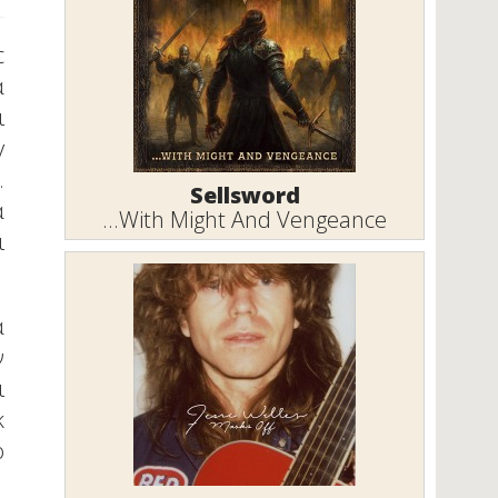
c
ά
ι
y
.
Sellsword
α
...With Might And Vengeance
ι
α
ν
ι
k
ο