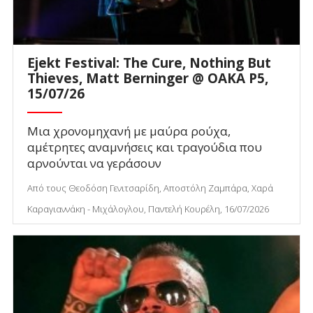
Ejekt Festival: The Cure, Nothing But
Thieves, Matt Berninger @ ΟΑΚΑ P5,
15/07/26
Μια χρονομηχανή με μαύρα ρούχα,
αμέτρητες αναμνήσεις και τραγούδια που
αρνούνται να γεράσουν
Από τους Θεοδόση Γενιτσαρίδη, Αποστόλη Ζαμπάρα, Χαρά
Καραγιαννάκη - Μιχάλογλου, Παντελή Κουρέλη, 16/07/2026