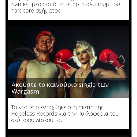
Names" μέσα από το τέταρτο άλμπουμ του
hardcore σχήματος
Ακούστε το καινούριο single των
Wargasm
To ντουέτο εντάχθηκε στη σκέπη της
Hopeless Records για την κυκλοφορία του
δεύτερου δίσκου του