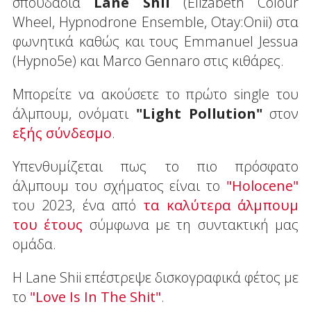
σπουδαόια
Lane Shii
(Elizabeth Colour
Wheel, Hypnodrone Ensemble, Otay:Onii) στα
φωνητικά καθώς και τους Emmanuel Jessua
(Hypno5e) και Marco Gennaro στις κιθάρες.
Μπορείτε να ακούσετε το πρώτο single του
άλμπουμ, ονόματι
"Light Pollution"
στον
εξής σύνδεσμο
.
Υπενθυμίζεται πως το πιο πρόσφατο
άλμπουμ του σχήματος είναι το
"Holocene"
του 2023, ένα από
τα καλύτερα άλμπουμ
του έτους
σύμφωνα με τη συντακτική μας
ομάδα.
Η Lane Shii επέστρεψε δισκογραφικά φέτος με
το
"Love Is In The Shit"
.