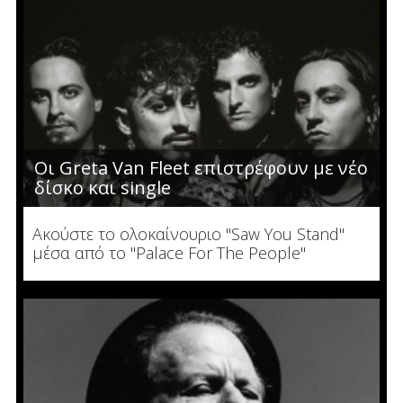
Οι Greta Van Fleet επιστρέφουν με νέο
δίσκο και single
Ακούστε το ολοκαίνουριο "Saw You Stand"
μέσα από το "Palace For The People"