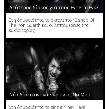
Δεύτερος δίσκος για τους Fvneral Fvkk
Στη δημοσιότητα το οκτάλεπτο "Bishop Of
The Iron Guard" και οι λεπτομέρειες της
κυκλοφορίας
Νέο δίσκο ανακοίνωσαν οι Nø Man
Στη δημοσιότητα το single "They Have