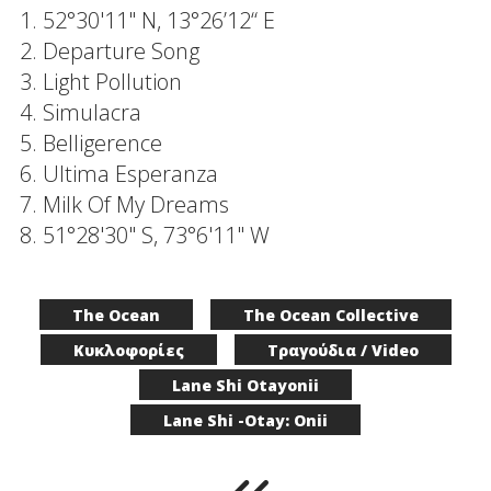
1. 52°30'11" N, 13°26’12“ E
2. Departure Song
3. Light Pollution
4. Simulacra
5. Belligerence
6. Ultima Esperanza
7. Milk Of My Dreams
8. 51°28'30" S, 73°6'11" W
The Ocean
The Ocean Collective
Κυκλοφορίες
Τραγούδια / Video
Lane Shi Otayonii
Lane Shi -Otay: Onii