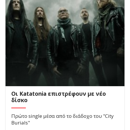
Οι Katatonia επιστρέφουν με νέο
δίσκο
Πρώτο single μέσα από το διάδοχο του "City
Burials"