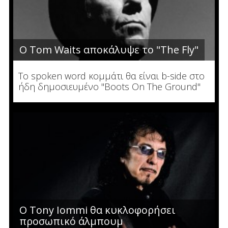
Ο Tom Waits αποκάλυψε το "The Fly"
To spoken word κομμάτι θα είναι b-side στο
ήδη δημοσιευμένο "Boots On The Ground"
Ο Tony Iommi θα κυκλοφορήσει
προσωπικό άλμπουμ