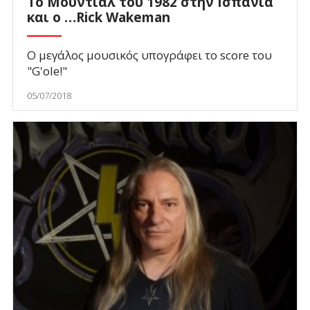
Το Μουντιάλ του 1982 στην Ισπανία
και ο …Rick Wakeman
Ο μεγάλος μουσικός υπογράφει το score του
"G'ole!"
05/07/2018