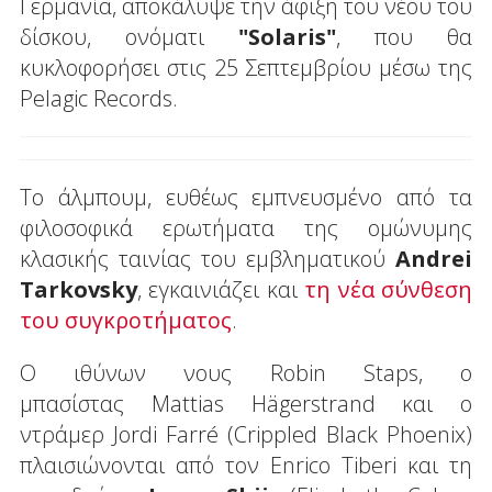
Γερμανία, αποκάλυψε την άφιξη του νέου του
δίσκου, ονόματι
"Solaris"
, που θα
κυκλοφορήσει στις 25 Σεπτεμβρίου μέσω της
Pelagic Records.
Το άλμπουμ, ευθέως εμπνευσμένο από τα
φιλοσοφικά ερωτήματα της ομώνυμης
κλασικής ταινίας του εμβληματικού
Andrei
Tarkovsky
, εγκαινιάζει και
τη νέα σύνθεση
του συγκροτήματος
.
Ο ιθύνων νους Robin Staps, o
μπασίστας Mattias Hägerstrand και ο
ντράμερ Jordi Farré (Crippled Black Phoenix)
πλαισιώνονται από τον Enrico Tiberi και τη