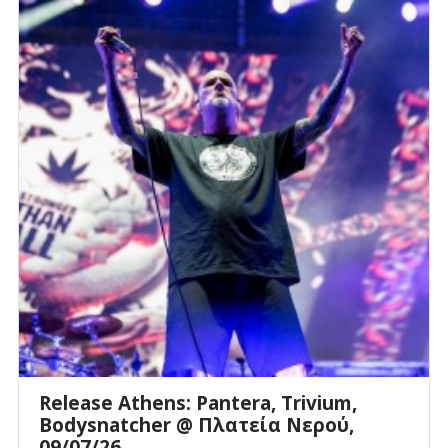
Release Athens: Pantera, Trivium,
Bodysnatcher @ Πλατεία Νερού,
09/07/26