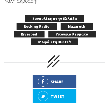
Καλή ακρόαση!
Συναυλίες στην Ελλάδα
Rocking Radio
Nazareth
Riverbed
Υπόγεια Ρεύματα
Μωρά Στη Φωτιά
SHARE
TWEET