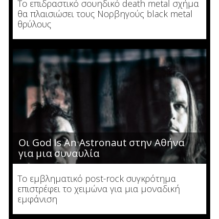
Το επιδραστικό σουηδικό death metal σχήμα
θα πλαισιώσει τους Νορβηγούς black metal
θρύλους
Οι God Is An Astronaut στην Αθήνα
για μια συναυλία
Το εμβληματικό post-rock συγκρότημα
επιστρέφει το χειμώνα για μια μοναδική
εμφάνιση