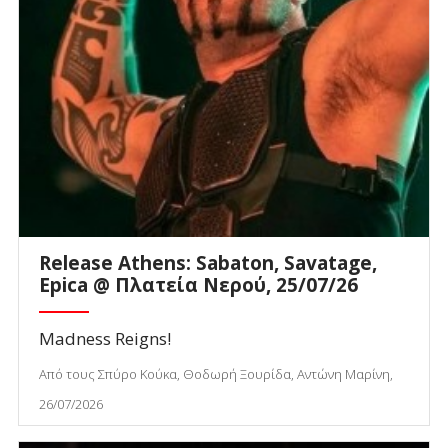
Release Athens: Sabaton, Savatage,
Epica @ Πλατεία Νερού, 25/07/26
Madness Reigns!
Από τους Σπύρο Κούκα, Θοδωρή Ξουρίδα, Αντώνη Μαρίνη,
26/07/2026