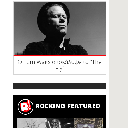
Ο Tom Waits αποκάλυψε το "The
Fly"
ROCKING FEATURED