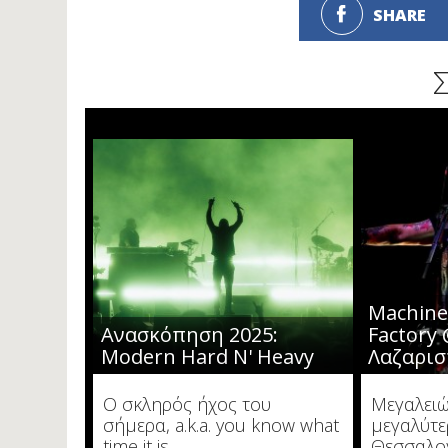
SHARE
Machine
Ανασκόπηση 2025:
Factory
Modern Hard N' Heavy
Λαζαρισ
Ο σκληρός ήχος του
Μεγαλειώ
σήμερα, a.k.a. you know what
μεγαλύτε
time it is
Θεσσαλον