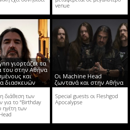
venue
lynn γιορτάζει τα
ά του στην Αθήνα
σμένους και
Οι Machine Head
α διασκευών
ζωντανά και στην Αθήνα
 η διάθεση των
Special guests οι Fleshgod
ν για το "Birthday
Apocalypse
υ ηγέτη των
 Head