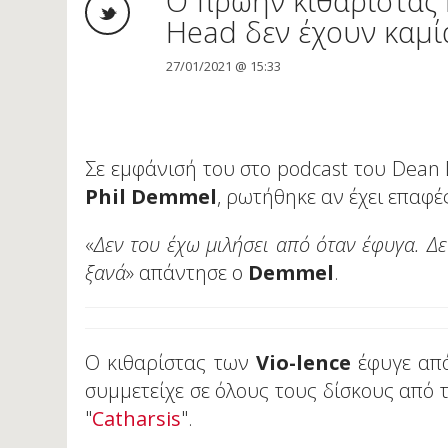
O πρώην κιθαρίστας 
Head δεν έχουν καμ
27/01/2021 @ 15:33
Σε εμφάνισή του στο podcast του Dean
Phil Demmel
, ρωτήθηκε αν έχει επαφέ
«
Δεν του έχω μιλήσει από όταν έφυγα. Δ
ξανά
» απάντησε ο
Demmel
.
O κιθαρίστας των
Vio-lence
έφυγε απ
συμμετείχε σε όλους τους δίσκους από τ
"
Catharsis
".