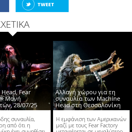
TWEET
ΣΧΕΤΙΚΑ
 Head, Fear
Αλλαγή χώρου για τη
 @ Μονή
συναυλία των Machine
τών, 28/07/25
Head στη Θεσσαλονίκη
δης συναυλία,
Η εμφάνιση των Αμερικανών
ρη από ότι η
μαζί με τους Fear Factory
ίκη έχει συνηθίσει
μεταφέρεται σε μεγαλύτερο