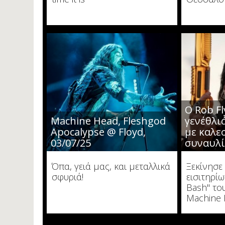
O Rob F
Machine Head, Fleshgod
γενέθλι
Apocalypse @ Floyd,
με καλε
03/07/25
συναυλί
Όπα, γειά μας, και μεταλλικά
Ξεκίνησε
σφυριά!
εισιτηρίω
Bash" το
Machine