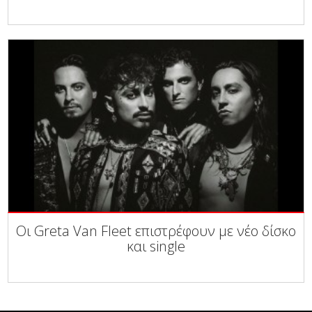
Οι Greta Van Fleet επιστρέφουν με νέο δίσκο
και single