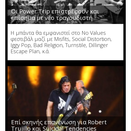
Οι Power Trip επιστρέφουν και
επίσημα με νέο τραγουδιστή
H μπάντα θα εμφανιστεί στο No Values
φεστιβάλ μαζί με Misfits, Social Distortion,
Iggy Pop, Bad Religion, Turnstile, Dillinger
Escape Plan, κ.ά.
Επί σκηνής επανένωση για Robert
Trujillo και Suicidal Tendencies