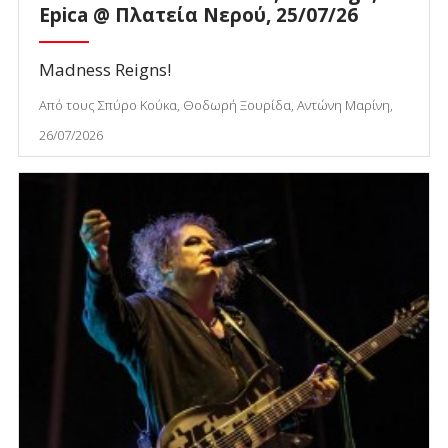
Epica @ Πλατεία Νερού, 25/07/26
Madness Reigns!
Από τους Σπύρο Κούκα, Θοδωρή Ξουρίδα, Αντώνη Μαρίνη,
26/07/2026