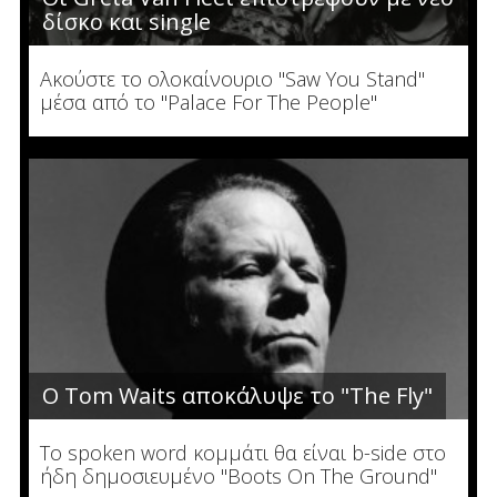
δίσκο και single
Ακούστε το ολοκαίνουριο "Saw You Stand"
μέσα από το "Palace For The People"
Ο Tom Waits αποκάλυψε το "The Fly"
To spoken word κομμάτι θα είναι b-side στο
ήδη δημοσιευμένο "Boots On The Ground"