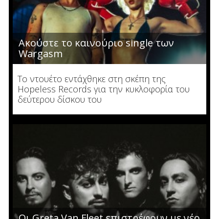
Ακούστε το καινούριο single των
Wargasm
To ντουέτο εντάχθηκε στη σκέπη της
Hopeless Records για την κυκλοφορία του
δεύτερου δίσκου του
Οι Greta Van Fleet επιστρέφουν με νέο