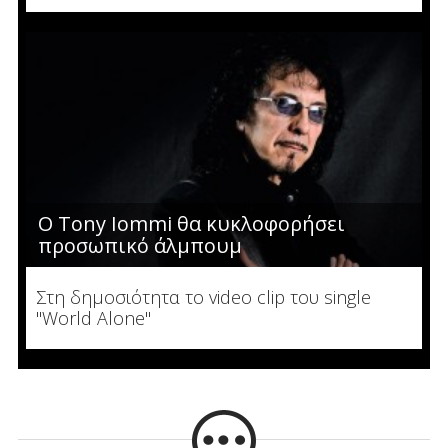
Ο Tony Iommi θα κυκλοφορήσει
προσωπικό άλμπουμ
Στη δημοσιότητα το video clip του single
"World Alone"