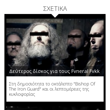
ΣΧΕΤΙΚΑ
Δεύτερος δίσκος για τους Fvneral Fvkk
Στη δημοσιότητα το οκτάλεπτο "Bishop Of
The Iron Guard" και οι λεπτομέρειες της
κυκλοφορίας