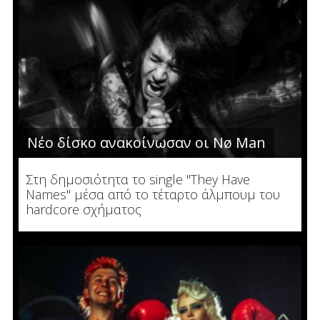
Νέο δίσκο ανακοίνωσαν οι Nø Man
Στη δημοσιότητα το single "They Have
Names" μέσα από το τέταρτο άλμπουμ του
hardcore σχήματος