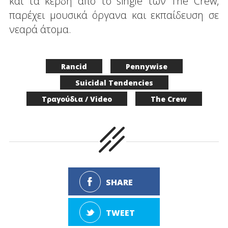
και τα κέρδη από το single των The Crew,
παρέχει μουσικά όργανα και εκπαίδευση σε
νεαρά άτομα.
Rancid
Pennywise
Suicidal Tendencies
Τραγούδια / Video
The Crew
SHARE
TWEET