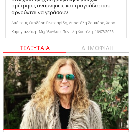
αμέτρητες αναμνήσεις και τραγούδια που
αρνούνται να γεράσουν
Από τους Θεοδόση Γενιτσαρίδη, Αποστόλη Ζαμπάρα, Χαρά
Καραγιαννάκη - Μιχάλογλου, Παντελή Κουρέλη, 16/07/2026
ΤΕΛΕΥΤΑΙΑ
ΔΗΜΟΦΙΛΗ