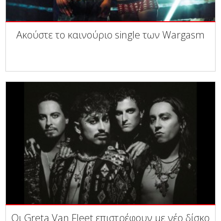
Ακούστε το καινούριο single των Wargasm
Οι Greta Van Fleet επιστρέφουν με νέο δίσκο