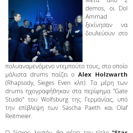
demos, οι Dol
Ammad
ξεκίνησαν να
δουλεύουν στο
πολυαναμενόμενο ντεμπούτο τους, στο οποίο
μάλιστα drums παίζει ο
Alex Holzwarth
(Rhapsody, Sieges Even κλπ). Τα μέρη των
drums ηχογραφήθηκαν στα περίφημα "Gate
Studio" του Wolfsburg της Γερμανίας, υπό
την επίβλεψη των Sascha Paeth και Olaf
Reitmeier.
Ο δίσκος, λοιπόν, θα φέρει τον τίτλο
"Star