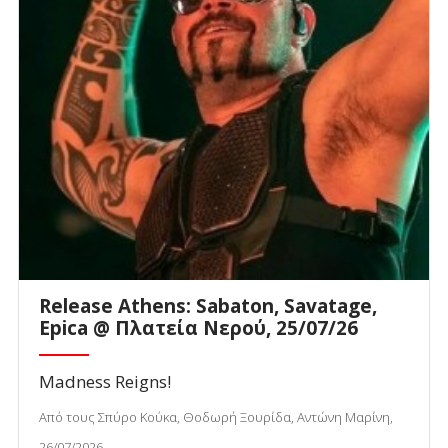
Release Athens: Sabaton, Savatage,
Epica @ Πλατεία Νερού, 25/07/26
Madness Reigns!
Από τους Σπύρο Κούκα, Θοδωρή Ξουρίδα, Αντώνη Μαρίνη,
26/07/2026