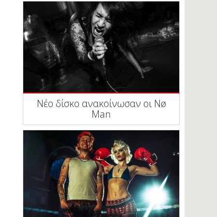
Νέο δίσκο ανακοίνωσαν οι Nø
Man