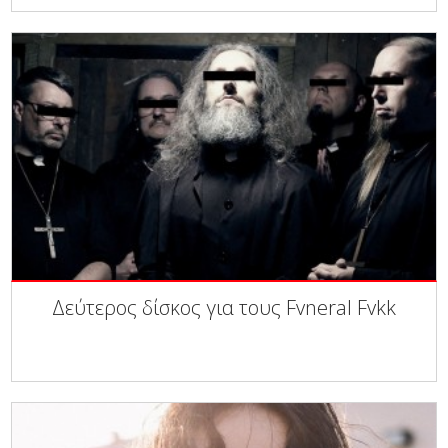
Δεύτερος δίσκος για τους Fvneral Fvkk