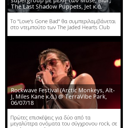
supergroup με μέλη των Muse, Blur,
The Last Shadow Puppets, Jet κ.ά.
To "Love's Gone Bad" θα συμπεριλαμβάνεται
στο ντεμπούτο των The Jaded Hearts Club
Rockwave Festival (Arctic Monkeys, Alt-
J, Miles Kane κ.ά.) @ TerraVibe Park,
06/07/18
Πρώτες επισκέψεις για δύο από τα
μεγαλύτερα ονόματα του σύγχρονου rock, σε