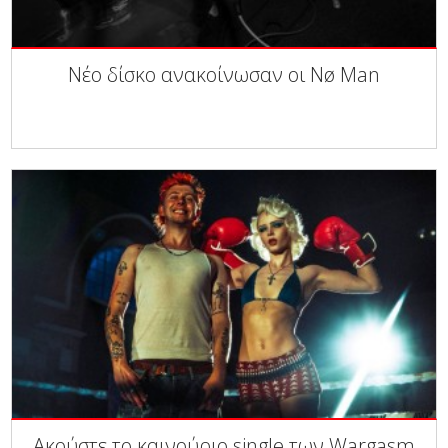
Νέο δίσκο ανακοίνωσαν οι Nø Man
Ακούστε το καινούριο single των Wargasm