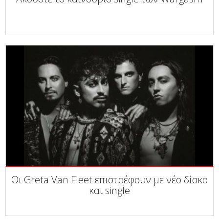
Οι Greta Van Fleet επιστρέφουν με νέο δίσκο
και single