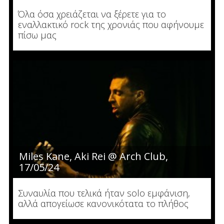
Όλα όσα χρειάζεται να ξέρετε για το
εναλλακτικό rock της χρονιάς που αφήνουμε
πίσω μας
Miles Kane, Aki Rei @ Arch Club,
17/05/24
Συναυλία που τελικά ήταν solo εμφάνιση,
αλλά απογείωσε κανονικότατα το πλήθος