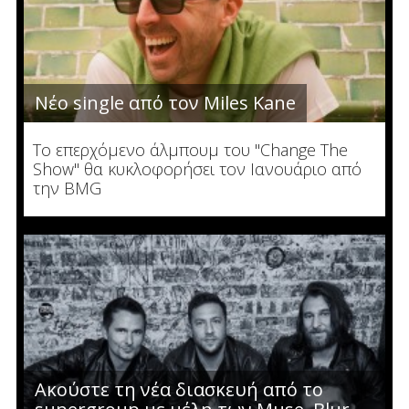
Νέο single από τον Miles Kane
Το επερχόμενο άλμπουμ του "Change The
Show" θα κυκλοφορήσει τον Ιανουάριο από
την BMG
Ακούστε τη νέα διασκευή από το