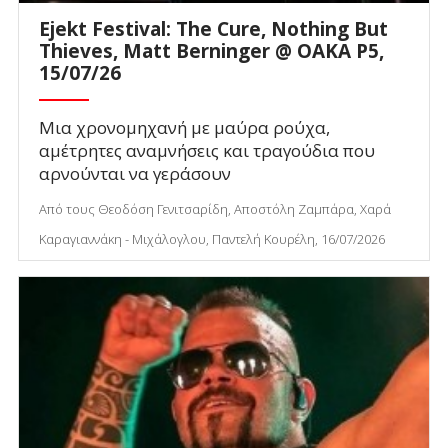
Ejekt Festival: The Cure, Nothing But
Thieves, Matt Berninger @ ΟΑΚΑ P5,
15/07/26
Μια χρονομηχανή με μαύρα ρούχα,
αμέτρητες αναμνήσεις και τραγούδια που
αρνούνται να γεράσουν
Από τους Θεοδόση Γενιτσαρίδη, Αποστόλη Ζαμπάρα, Χαρά
Καραγιαννάκη - Μιχάλογλου, Παντελή Κουρέλη, 16/07/2026