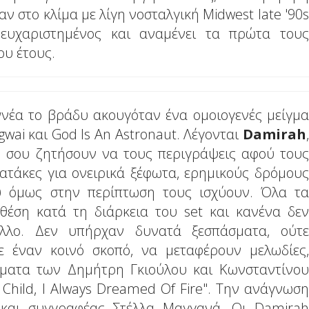
αν στο κλίμα με λίγη νοσταλγική Midwest late '90s
ευχαριστημένος και αναμένει τα πρώτα τους
ου έτους.
ννέα το βράδυ ακουγόταν ένα ομοιογενές μείγμα
gwai και God Is An Astronaut. Λέγονται
Damirah
,
αν σου ζητήσουν να τους περιγράψεις αφού τους
 ατάκες για ονειρικά ξέφωτα, ερημικούς δρόμους
υ όμως στην περίπτωση τους ισχύουν. Όλα τα
θέση κατά τη διάρκεια του set και κανένα δεν
λλο. Δεν υπήρχαν δυνατά ξεσπάσματα, ούτε
 έναν κοινό σκοπό, να μεταφέρουν μελωδίες,
ιήματα των Δημήτρη Γκιούλου και Κωνσταντίνου
Child, I Always Dreamed Of Fire". Την ανάγνωση
και συγγραφέας Στέλλα Μαγγανά. Οι Damirah