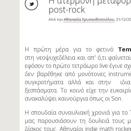
Η ατέρμονη μεταφορ
post-rock
Από την
Αθανασία Χρυσανθοπούλου
, 31/12/2
Η πρώτη μέρα για το φετινό
Tem
στη νεοψυχεδέλεια και απ' ό,τι φαίνετα
εφόσον το πρώτο τετράωρο live έγινε σ
δεν βαρέθηκε από μονότονες instrume
συγκροτήματα αλλά και στην ιδια
ξεσπάσματα. Το κοινό είχε την ευκαιρ
ανακαλύψει καινούργια όπως οι Son.
Η σπουδαία συναυλιακή χρονιά για το 
μας παρουσιάσουν τη δουλειά τους μ
δίσκος τους. Αθηναίοι indie math rocke