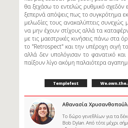
θα ξεχάσω το εντελώς ρυθμικό σχεδόν 
ξεπερνά απόψεις πως το συγκρότημα εκπ
μελωδίες τους ανακαλύπτεις συνεχώς μι
να μην έχουν στίχους αλλά τα καταφέρ
με τις μαεστρικές κινήσεις πάνω στα όρ
το "Retrospect" και την υπέροχη σιγή 
αλλά δεν υπολόγισαν το φανατικό και
παίξουν λίγο ακόμη παλαιότερα αγαπημ
Templefest
We.own.the.
Αθανασία Χρυσανθοπούλ
Το δώρο γενεθλίων για τα δέκα
Bob Dylan. Από τότε μέχρι σήμ