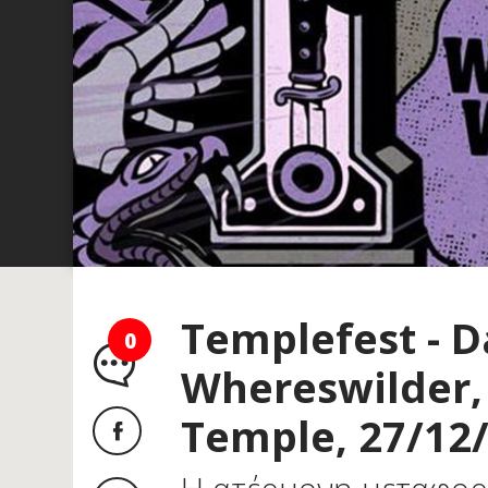
Templefest - D
0
Whereswilder,
Temple, 27/12