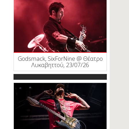
Godsmack, SixForNine @ Θέατρο
Λυκαβηττού, 23/07/26