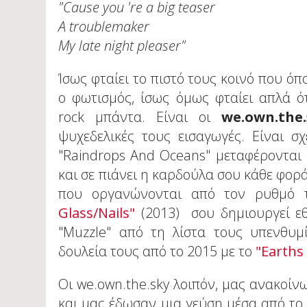
"Cause you 're a big teaser
A troublemaker
My late night pleaser"
Ίσως φταίει το πιστό τους κοινό που όπ
ο φωτισμός, ίσως όμως φταίει απλά ότ
rock μπάντα. Είναι οι
we.own.the.
ψυχεδελικές τους εισαγωγές. Είναι σ
"Raindrops And Oceans" μεταφέρονται 
και σε πιάνει η καρδούλα σου κάθε φορ
που οργανώνονται από τον ρυθμό 
Glass/Nails"
(2013) σου δημιουργεί εθι
"Muzzle" από τη λίστα τους υπενθυμ
δουλεία τους από το 2015 με το
"Earths 
Οι we.own.the.sky λοιπόν, μας ανακοί
και μας έδωσαν μια γεύση μέσα από το