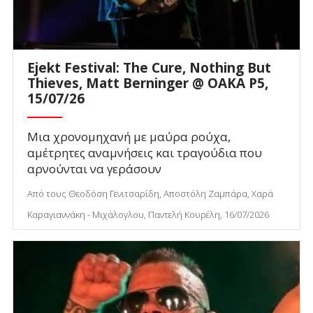
Ejekt Festival: The Cure, Nothing But
Thieves, Matt Berninger @ ΟΑΚΑ P5,
15/07/26
Μια χρονομηχανή με μαύρα ρούχα,
αμέτρητες αναμνήσεις και τραγούδια που
αρνούνται να γεράσουν
Από τους Θεοδόση Γενιτσαρίδη, Αποστόλη Ζαμπάρα, Χαρά
Καραγιαννάκη - Μιχάλογλου, Παντελή Κουρέλη, 16/07/2026