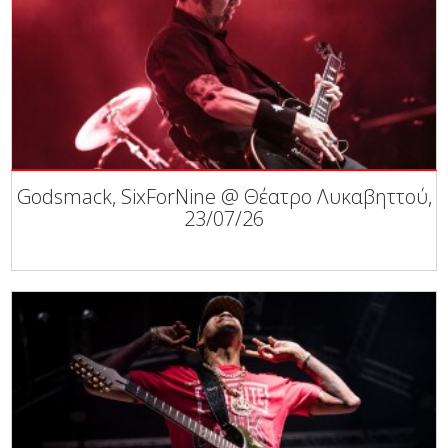
Godsmack, SixForNine @ Θέατρο Λυκαβηττού,
23/07/26