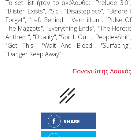
Το set list ήταν το ακόλουθο: "Prelude 3.0",
"Blister Exists", "Sic", "Disastepiece", "Before I
Forget", "Left Behind", "Vermillion", "Pulse Of
The Maggots", "Everything Ends", "The Heretic
Anthem", "Duality", "Spit It Out", "People=Shit",
"Get This", "Wait And Bleed", "Surfacing",
"Danger Keep Away".
Παναγιώτης Λουκάς
SHARE