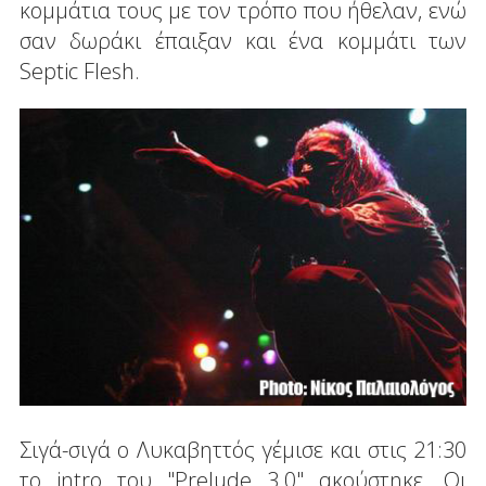
κομμάτια τους με τον τρόπο που ήθελαν, ενώ
σαν δωράκι έπαιξαν και ένα κομμάτι των
Septic Flesh.
Σιγά-σιγά ο Λυκαβηττός γέμισε και στις 21:30
το intro του "Prelude 3.0" ακούστηκε. Οι