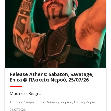
Release Athens: Sabaton, Savatage,
Epica @ Πλατεία Νερού, 25/07/26
Madness Reigns!
Από τους Σπύρο Κούκα, Θοδωρή Ξουρίδα, Αντώνη Μαρίνη,
26/07/2026