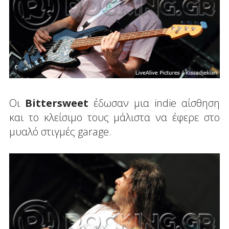
Οι
Bittersweet
έδωσαν μια indie αίσθηση
και το κλείσιμο τους μάλιστα να έφερε στο
μυαλό στιγμές garage.