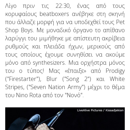
Λίγο πριν τις 22:30, ένας από τους
κορυφαίους beatboxers ανέβηκε στη σκηνή
που άλλαζε μορφή για να υποδεχθεί τους Pet
Shop Boys. Με μοναδικό όργανο το απίθανο
λαρύγγι του μιμήθηκε με απίστευτη ακρίβεια
ρυθμούς και πλειάδα ήχων, μερικούς από
τους οποίους έχουμε συνηθίσει να ακούμε
μόνο από synthesizers. Μια ορχήστρα μόνος
του ο τύπος! Μας «έπαιξε» από Prodigy
("Firestarter"), Blur ("Song 2") και White
Stripes, ("Seven Nation Army") μέχρι το θέμα
του Nino Rota από τον "Νονό".