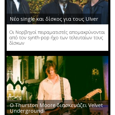
Νέο single και δίσκος για τους Ulver
Οι Νορβηγοί πειραματιστές απομακρύνονται
από τον synth-pop ήχο των τελευταίων τους
δίσκων
O Thurston Moore διασκευάζει Velvet
Underground