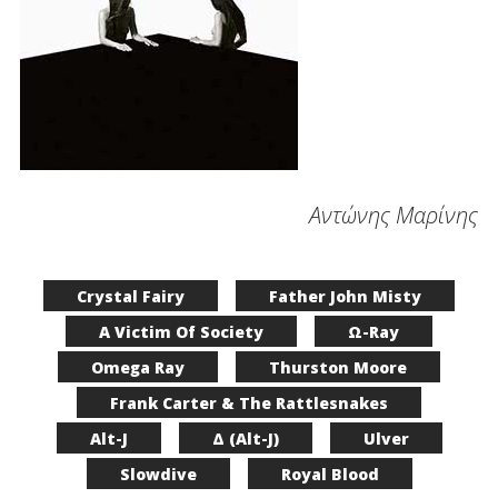
Αντώνης Μαρίνης
Crystal Fairy
Father John Misty
A Victim Of Society
Ω-Ray
Omega Ray
Thurston Moore
Frank Carter & The Rattlesnakes
Alt-J
Δ (Alt-J)
Ulver
Slowdive
Royal Blood