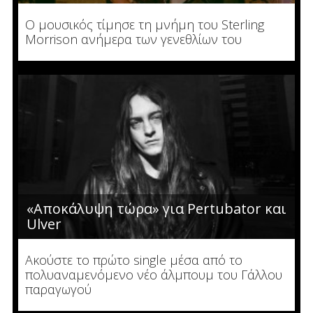
Ο μουσικός τίμησε τη μνήμη του Sterling
Morrison ανήμερα των γενεθλίων του
«Αποκάλυψη τώρα» για Pertubator και
Ulver
Ακούστε το πρώτο single μέσα από το
πολυαναμενόμενο νέο άλμπουμ του Γάλλου
παραγωγού