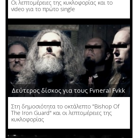
Οι λεπτομέρειες της κυκλοφορίας και το
video για το πρώτο single
Δεύτερος δίσκος για τους Fvneral Fvkk
Στη δημοσιότητα το οκτάλεπτο "Bishop Of
The Iron Guard" και οι λεπτομέρειες της
κυκλοφορίας