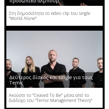
προσωπικό άλμπουμ
Στη δημοσιότητα το video clip του single
"World Alone"
Δεύτερος δίσκος και single για τους
Temic
Ακούστε το "Ceased To Be" μέσα από το
διάδοχο του "Terror Management Theory"