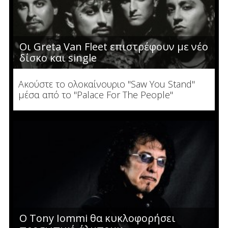
Οι Greta Van Fleet επιστρέφουν με νέο
δίσκο και single
Ακούστε το ολοκαίνουριο "Saw You Stand"
μέσα από το "Palace For The People"
Ο Tony Iommi θα κυκλοφορήσει