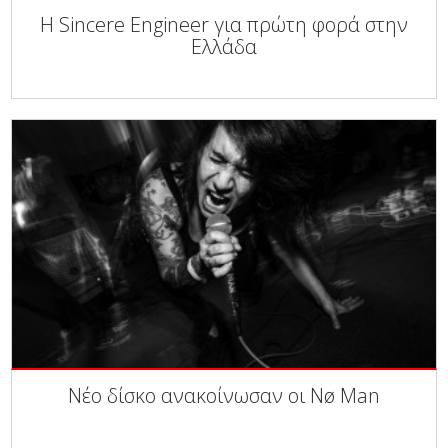
Η Sincere Engineer για πρώτη φορά στην
Ελλάδα
Νέο δίσκο ανακοίνωσαν οι Nø Man