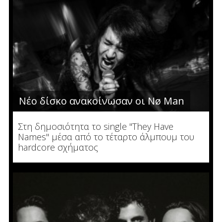
Νέο δίσκο ανακοίνωσαν οι Nø Man
Στη δημοσιότητα το single "They Have
Names" μέσα από το τέταρτο άλμπουμ του
hardcore σχήματος