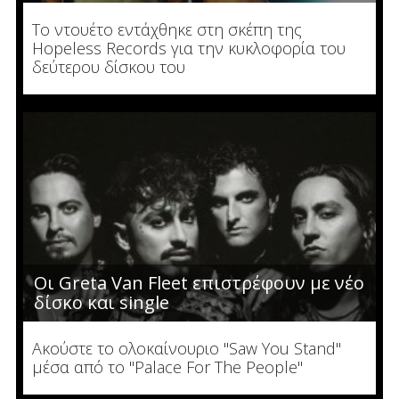
To ντουέτο εντάχθηκε στη σκέπη της
Hopeless Records για την κυκλοφορία του
δεύτερου δίσκου του
Οι Greta Van Fleet επιστρέφουν με νέο
δίσκο και single
Ακούστε το ολοκαίνουριο "Saw You Stand"
μέσα από το "Palace For The People"