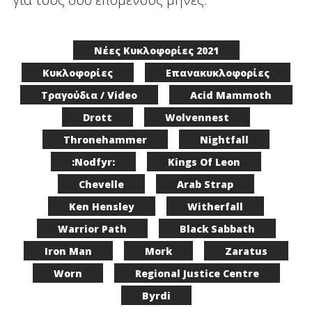
Νέες Κυκλοφορίες 2021
Κυκλοφορίες
Επανακυκλοφορίες
Τραγούδια / Video
Acid Mammoth
Drott
Wolvennest
Thronehammer
Nightfall
:Nodfyr:
Kings Of Leon
Chevelle
Arab Strap
Ken Hensley
Witherfall
Warrior Path
Black Sabbath
Iron Man
Mork
Zaratus
Worn
Regional Justice Centre
Byrdi