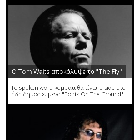
Ο Tom Waits αποκάλυψε το "The Fly"
To spoken word κομμάτι θα είναι b-side στο
ήδη δημοσιευμένο "Boots On The Ground"