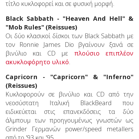
τίτλο κυκλοφορεί και σε φυσική μορφή.
Βlack Sabbath - "Heaven And Hell" &
"Mob Rules" (Reissues)
Οι δύο κλασικοί δίσκοι των Black Sabbath με
τον Ronnie James Dio βγαίνουν ξανά σε
βινύλιο και CD με
πλούσιο επιπλέον
ακυκλοφόρητο υλικό
.
Capricorn - "Capricorn" & "Inferno"
(Reissues)
Κυκλοφορούν σε βινύλιο και CD από την
νεοσύστατη Ιταλική BlackBeard που
ειδικεύεται στις επανεκδόσεις τα δύο
άλμπουμ των προηγουμένως γνωστών ως
Grinder Γερμανών power/speed metallers
από το '93 και '95.