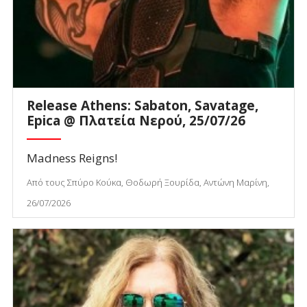
Release Athens: Sabaton, Savatage,
Epica @ Πλατεία Νερού, 25/07/26
Madness Reigns!
Από τους Σπύρο Κούκα, Θοδωρή Ξουρίδα, Αντώνη Μαρίνη,
26/07/2026