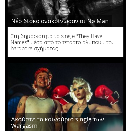
Νέο δίσκο ανακοίνωσαν οι Nø Man
Στη δημοσιότητα το single "They Have
Names" μέσα από το τέταρτο άλμπουμ του
hardcore σχήματος
Ακούστε το καινούριο single των
Wargasm