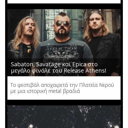
Sabaton, Savatage και Epica στο
μεγάλο φινάλε του Release Athens!
Το φεστιβάλ αποχαιρετά την Πλατεία Νερού
με μια ιστορική metal βραδιά