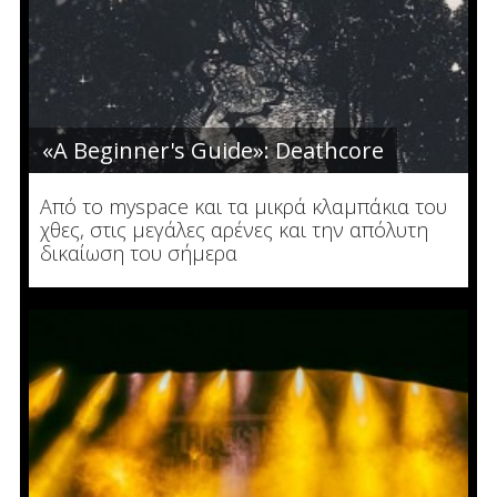
«A Beginner's Guide»: Deathcore
Από το myspace και τα μικρά κλαμπάκια του
χθες, στις μεγάλες αρένες και την απόλυτη
δικαίωση του σήμερα