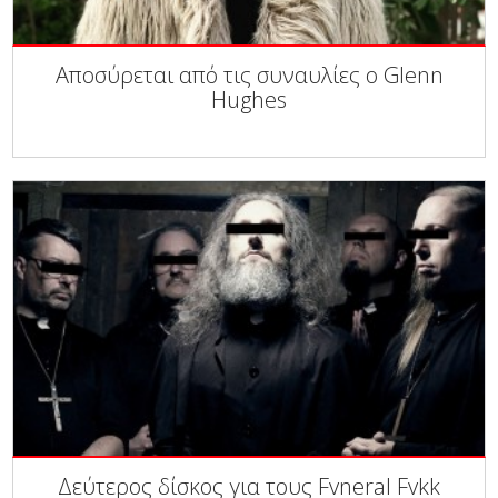
Αποσύρεται από τις συναυλίες ο Glenn
Hughes
Δεύτερος δίσκος για τους Fvneral Fvkk