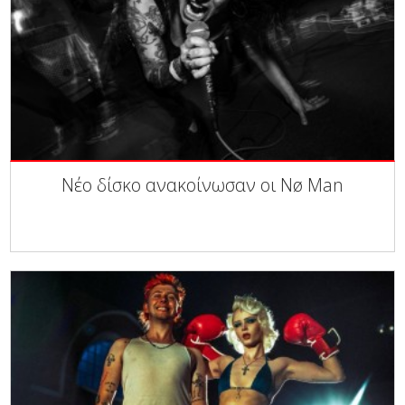
Νέο δίσκο ανακοίνωσαν οι Nø Man