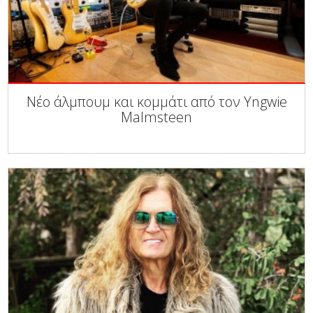
Νέο άλμπουμ και κομμάτι από τον Yngwie
Malmsteen