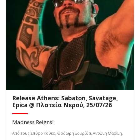
Release Athens: Sabaton, Savatage,
Epica @ Πλατεία Νερού, 25/07/26
Madness Reigns!
Από τους Σπύρο Κούκα, Θοδωρή Ξουρίδα, Αντώνη Μαρίνη,