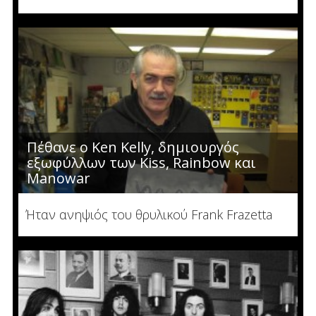
Πέθανε ο Ken Kelly, δημιουργός
εξωφύλλων των Kiss, Rainbow και
Manowar
Ήταν ανηψιός του θρυλικού Frank Frazetta