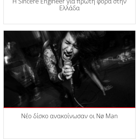
Η Sincere Engineer για πρώτη φορά στην
Ελλάδα
Νέο δίσκο ανακοίνωσαν οι Nø Man