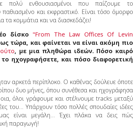
στε πολύ ενθουσιασμένοι που παίζουμε το
ύ παθιασμένο και εκφραστικό. Είναι τόσο όμορφο
α τα κομμάτια και να διασκεδάζει!
νέο δίσκο
"From The Law Offices Of Levin
ως τώρα, και φαίνεται να είναι ακόμη πιο
πούτο
, με μια πληθώρα ιδεών. Πόσο καιρό
α το ηχογραφήσετε, και πόσο διαφορετική
αν αρκετά περίπλοκο. Ο καθένας δούλευε όποτε
περίπου δυο μήνες, όπου συνέθεσα και ηχογράφησα
οια, όλοι γράφουμε και στέλνουμε tracks μεταξύ
έες του... Υπάρχουν τόσο πολλές σπουδαίες ιδέες
ας είναι μεγάλη... Έχει πλάκα να δεις πώς
λική παραγωγή!