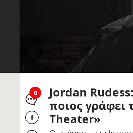
Jordan Rudess:
0
ποιος γράφει 
Theater»