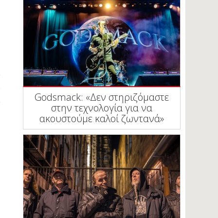
Godsmack: «Δεν στηριζόμαστε
στην τεχνολογία για να
ακουστούμε καλοί ζωντανά»