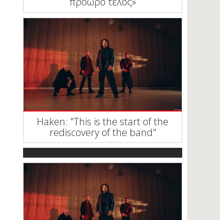
πρόωρο τέλος»
Haken: "This is the start of the
rediscovery of the band"