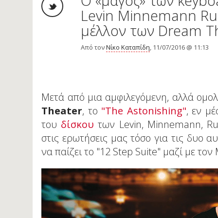
O «μάγος» των keyboa
Levin Minnemann Rud
μέλλον των Dream T
Από τον
Νίκο Καταπίδη
, 11/07/2016 @ 11:13
Μετά από μια αμφιλεγόμενη, αλλά ομο
Theater
, το
"The Astonishing"
, εν μ
του
δίσκου
των Levin, Minnemann, Ru
στις ερωτήσεις μας τόσο για τις δυο αυ
να παίζει το "12 Step Suite" μαζί με τον 