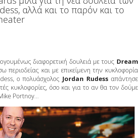
rds μιλά για τη νέα δουλειά των
ess, αλλά και το παρόν και το
heater
λογουμένως διαφορετική δουλειά με τους
Dream
έσω περιοδείας και με επικείμενη την κυκλοφορία
dess, o πολυάσχολος
Jordan Rudess
απάντησε
τές κυκλοφορίες, όσο και για το αν θα τον δούμε
Mike Portnoy...