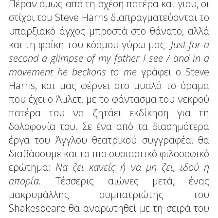
Πέραν όμως από τη σχέση πατέρα και γιου, οι
στίχοι του Steve Harris διαπραγματεύονται το
υπαρξιακό άγχος μπροστά στο θάνατο, αλλά
και τη φρίκη του κόσμου γύρω μας.
Just
for
a
second
a
glimpse
of
my
father
I
see
/
and
in
a
movement
he
beckons
to
me
γράφει ο Steve
Harris, και μας φέρνει στο μυαλό το όραμα
που έχει ο Άμλετ, με το φάντασμα του νεκρού
πατέρα του να ζητάει εκδίκηση για τη
δολοφονία του. Σε ένα από τα διασημότερα
έργα του Άγγλου θεατρικού συγγραφέα, θα
διαβάσουμε και το πιο ουσιαστικό φιλοσοφικό
ερώτημα:
Να ζει κανείς ή να μη ζει, ιδού η
απορία.
Τέσσερις αιώνες μετά, ένας
μακρυμάλλης συμπατριώτης του
Shakespeare θα αναρωτηθεί με τη σειρά του