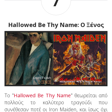
7
Hallowed Be Thy Name: Ο Ξένος
Το "
Hallowed Be Thy Name
" θεωρείται από
πολλούς το καλύτερο τραγούδι που
συνέθεσαν ποτέ οι Iron Maiden, και ίσως όχι