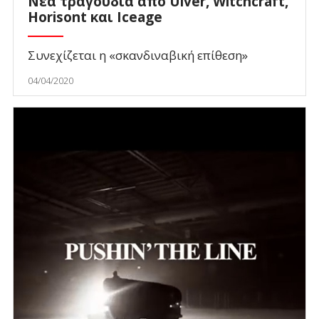
Νέα τραγούδια από Ulver, Witchcraft,
Horisont και Iceage
Συνεχίζεται η «σκανδιναβική επίθεση»
04/04/2020