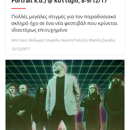
Portrait κ.ά.) @ Κύτταρο, 8-9/12/17
Πολλές μεγάλες στιγμές για τον παραδοσιακό
σκληρό ήχο σε ένα νέα φεστιβάλ που κρίνεται
ιδιαιτέρως επιτυχημένo
Από τους Θοδωρή Ξουρίδα, Κώστα Πολύζο, Βασίλη Σκιαδά,
12/12/2017