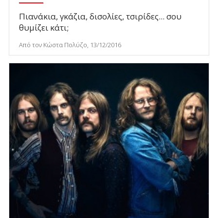
Πιανάκια, γκάζια, δισολίες, τσιρίδες... σου
θυμίζει κάτι;
Από τον Κώστα Πολύζο, 13/12/2016