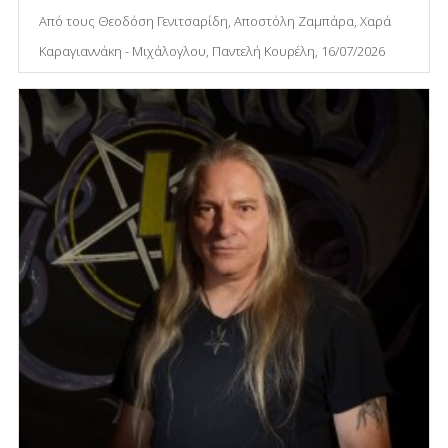
Από τους Θεοδόση Γενιτσαρίδη, Αποστόλη Ζαμπάρα, Χαρά
Καραγιαννάκη - Μιχάλογλου, Παντελή Κουρέλη, 16/07/2026