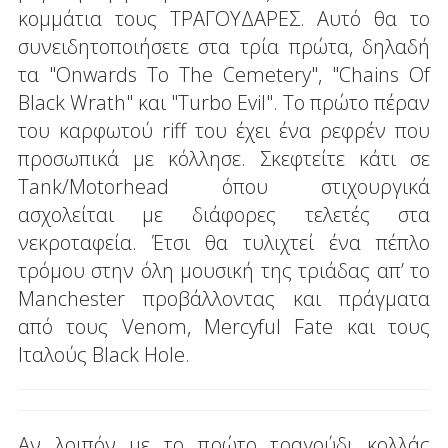
κομμάτια τους ΤΡΑΓΟΥΔΑΡΕΣ. Αυτό θα το
συνειδητοποιήσετε στα τρία πρώτα, δηλαδή
τα "Onwards To The Cemetery", "Chains Of
Black Wrath" και "Turbo Evil". Το πρώτο πέραν
του καρφωτού riff του έχει ένα ρεφρέν που
προσωπικά με κόλλησε. Σκεφτείτε κάτι σε
Tank/Motorhead όπου στιχουργικά
ασχολείται με διάφορες τελετές στα
νεκροταφεία. Έτσι θα τυλιχτεί ένα πέπλο
τρόμου στην όλη μουσική της τριάδας απ’ το
Manchester προβάλλοντας και πράγματα
από τους Venom, Mercyful Fate και τους
Ιταλούς Black Hole.
Αν λοιπόν με το πρώτο τραγούδι κολλάς