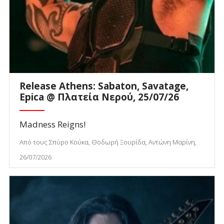
Release Athens: Sabaton, Savatage,
Epica @ Πλατεία Νερού, 25/07/26
Madness Reigns!
Από τους Σπύρο Κούκα, Θοδωρή Ξουρίδα, Αντώνη Μαρίνη,
26/07/2026