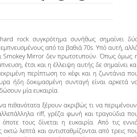
hard rock συγκρότημα συνήθως σημαίνει δύ
εμπνευσμένους από τα βαθιά 70s. Υπό αυτή, αλλ
 οι Smokey Mirror δεν πρωτοτυπούν. Όπως όμως 
πνευση, έτσι και η έλλειψη αυτής δε σημαίνει κα
κεκριμένη περίπτωση το κέφι και η ζωντάνια πο
ουρα ήδη δοκιμασμένη συνταγή είναι αρκετά ν
 δώσουν μία ευκαιρία.
α πιθανότατα ξέρουν ακριβώς τι να περιμένουν
 αλλεπάλληλα riff, γρέζα φωνή και τραγούδια πο
όποτε τους δίνεται η ευκαιρία. Από τις εννι
ως οκτώ λεπτά και αντισταθμίζονται από τρεις πο