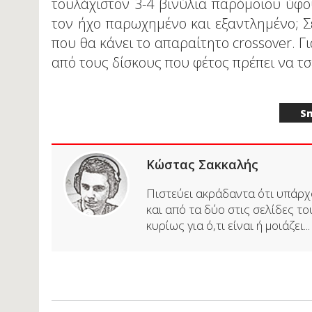
τουλάχιστον 3-4 βινύλια παρόμοιου ύφο
τον ήχο παρωχημένο και εξαντλημένο; Σε
που θα κάνει το απαραίτητο crossover. Γι
από τους δίσκους που φέτος πρέπει να τ
S
Κώστας Σακκαλής
Πιστεύει ακράδαντα ότι υπάρχο
και από τα δύο στις σελίδες του
κυρίως για ό,τι είναι ή μοιάζει...