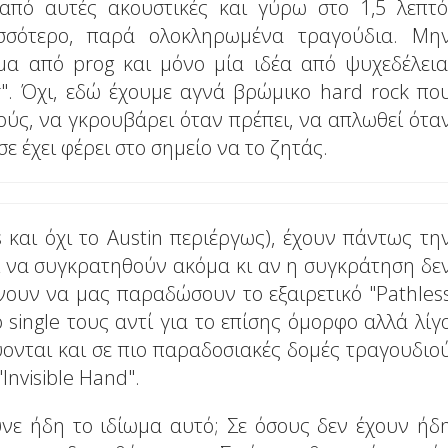
από αυτές ακουστικές και γύρω στο 1,5 λεπτό
ισσότερο, παρά ολοκληρωμένα τραγούδια. Μη
μα από prog και μόνο μία ιδέα από ψυχεδέλεια
tar". Όχι, εδώ έχουμε αγνά βρώμικο hard rock πο
ούς, να γκρουβάρει όταν πρέπει, να απλωθεί ότα
σε έχει φέρει στο σημείο να το ζητάς.
s και όχι το Austin περιέργως), έχουν πάντως τη
ι να συγκρατηθούν ακόμα κι αν η συγκράτηση δε
νουν να μας παραδώσουν το εξαιρετικό "Pathles
 single τους αντί για το επίσης όμορφο αλλά λίγ
εύονται και σε πιο παραδοσιακές δομές τραγουδιο
Invisible Hand".
ύνε ήδη το ιδίωμα αυτό; Σε όσους δεν έχουν ήδ