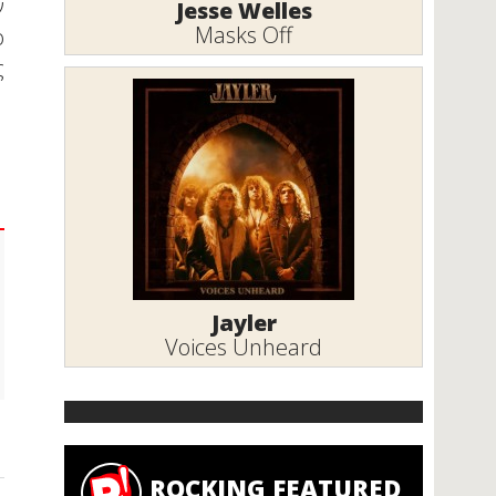
ν
Jesse Welles
Masks Off
ο
ς
Jayler
Voices Unheard
ROCKING FEATURED