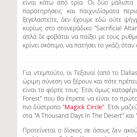
είναι κάτω από τρία. Οι δύο μάλιστα 
παρατηρήσεις και παιχνιδίσματα περ
ξεγελαστείτε, δεν έχουμε εδώ ούτε ψήγ
κυρίως στο στονεράδικο "Sacrificial Al
απλά δε φοβάται να παίξει με τους ρυθμ
κρίνει σκόπιμο, να πατήσει το γκάζι όταν 
Για ντεμπούτο, οι Τεξανοί (από το Dalla
ώριμη σύνεση να ξέρουν και πότε πρέπε
είναι το φόρτε τους. Έτσι όμως καταφέρ
Forest" που θα έπρεπε να είναι το πρώτο
πιο δύστροπο "
Magick Circle
". Έτσι μαζ
στα "A Thousand Days In The Desert" και "
Προτείνεται ο δίσκος σε όσους δεν ακο