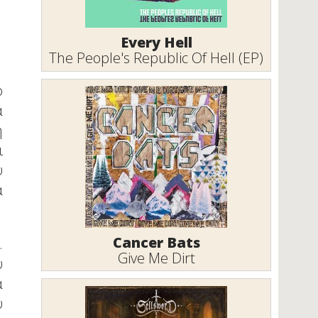
Every Hell
The People's Republic Of Hell (EP)
ο
ά
η
ι
υ
α
Cancer Bats
.
Give Me Dirt
υ
ά
υ