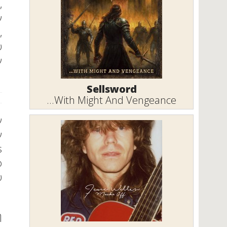
,
ν
,
υ
ν
Sellsword
...With Might And Vengeance
ν
ν
s
ο
ύ
η