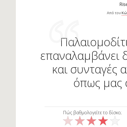
Ris
Από τον
Κώ
Παλαιομοδίτι
επαναλαμβάνει 
και συνταγές 
όπως μας 
Πώς βαθμολογείτε το δίσκο;