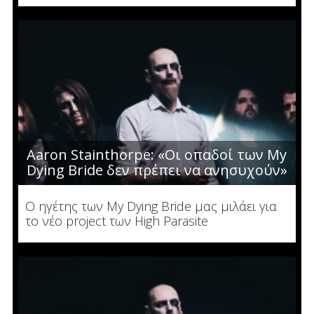
Aaron Stainthorpe: «Οι οπαδοί των My
Dying Bride δεν πρέπει να ανησυχούν»
Ο ηγέτης των My Dying Bride μας μιλάει για
το νέο project των High Parasite