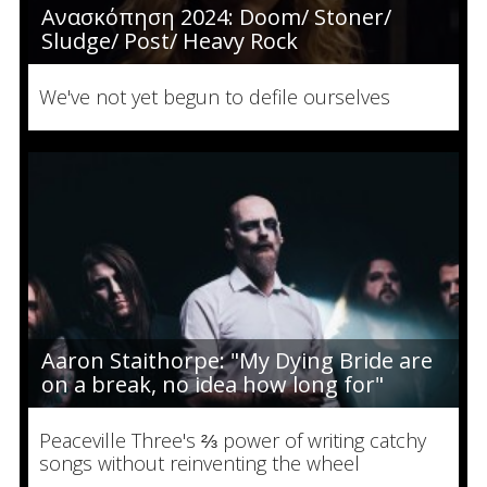
Ανασκόπηση 2024: Doom/ Stoner/
Sludge/ Post/ Heavy Rock
We've not yet begun to defile ourselves
Aaron Staithorpe: "My Dying Bride are
on a break, no idea how long for"
Peaceville Three's ⅔ power of writing catchy
songs without reinventing the wheel