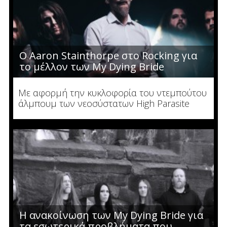
O Aaron Stainthorpe στο Rocking για
το μέλλον των My Dying Bride
Με αφορμή την κυκλοφορία του ντεμπούτου
άλμπουμ των νεοσύστατων High Parasite
Η ανακοίνωση των My Dying Bride για
τα εσωτερικά προβλήματα που