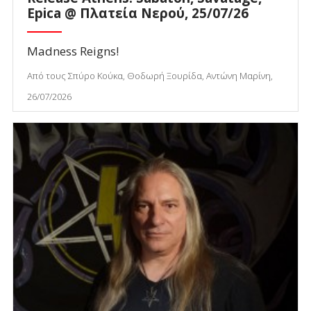
Epica @ Πλατεία Νερού, 25/07/26
Madness Reigns!
Από τους Σπύρο Κούκα, Θοδωρή Ξουρίδα, Αντώνη Μαρίνη,
26/07/2026