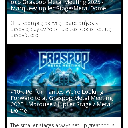
στο Graspop Metal Meeting 2025 -
Marquee/Jupiler Stage/Metal Dome
Οι μικρότερες σκηνές πάντα στήνουν
μεγάλες συγκινήσεις, μερικές φορές και τις
μεγαλύτερες
«10»: Performances We’re Looking
Forward to at Graspop Metal Meeting
2025 - Marquee / Jupiler Stage / Metal
Dome
The smaller stages always set up great thrills,