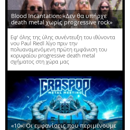
Blood Incantation: «Δεν θα υπήρχε
death metal χωρίς progressive rock»
Εφ' όλης της ύλης συνέντευξη του ιθύνοντα
νου Paul Riedl λίγο πριν την
πολυαναμενόμενη πρώτη εμφάνιση του
κορυφαίου progressive death metal
σχήματος στη χώρα μας
«10»: Οι εμφανίσεις που περιμένουμε