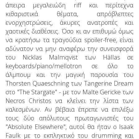
άπειρα μεγαλειώδη riff και περίτεχνα
κιθαριστικά θέματα, απρόβλεπτες
ενορχηστρώσεις, άκυρες ανατροπές και
χαοτικές διαθέσεις. Όσο κι αν επιθυμώ όμως
να κρατήσω τα τραγούδια spoiler-free, είναι
αδύνατον να μην αναφέρω την συνεισφορά
του Nicklas Malmqvist των Hällas σε
keyboards/piano/mellotron σε όλο το
άλμπουμ και την μαγική παρουσία του
Thorsten Quaeschning των Tangerine Dream
στο "The Stargate" - με τον Malte Gericke των
Necros Christos να κλείνει την λίστα των
καλεσμένων. Αν βέβαια έπρεπε να επιλέξω
τους δύο απόλυτους πρωταγωνιστές του
"Absolute Elsewhere", αυτοί θα ήταν ο Isaak
Faulk με το εκπληκτικό του drumming και