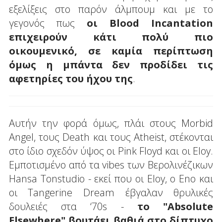
εξελίξεις στο παρόν άλμπουμ και με το
γεγονός πως
οι Blood Incantation
επιχειρούν κάτι πολύ πιο
οικουμενικό, σε καμία περίπτωση
όμως η μπάντα δεν προδίδει τις
αφετηρίες του ήχου της
.
Αυτήν την φορά όμως, πλάι στους Morbid
Angel, τους Death και τους Atheist, στέκονται
στο ίδιο σχεδόν ύψος οι Pink Floyd και οι Eloy.
Εμποτισμένο από τα vibes των Βερολινέζικων
Hansa Tonstudio - εκεί που οι Eloy, ο Eno και
οι Tangerine Dream έβγαλαν θρυλικές
δουλειές στα ‘70s -
το "Absolute
Elsewhere" βουτάει βαθιά στο δίπτυχο