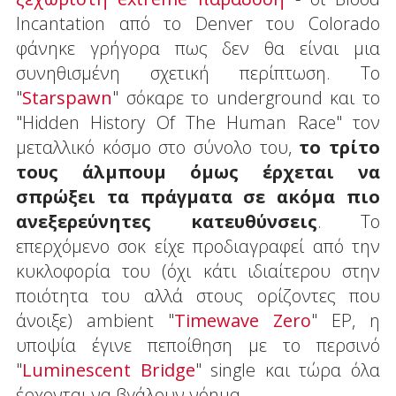
Incantation από το Denver του Colorado
φάνηκε γρήγορα πως δεν θα είναι μια
συνηθισμένη σχετική περίπτωση. Το
"
Starspawn
" σόκαρε το underground και το
"Hidden History Of The Human Race" τον
μεταλλικό κόσμο στο σύνολο του,
το τρίτο
τους άλμπουμ όμως έρχεται να
σπρώξει τα πράγματα σε ακόμα πιο
ανεξερεύνητες κατευθύνσεις
. Το
επερχόμενο σοκ είχε προδιαγραφεί από την
κυκλοφορία του (όχι κάτι ιδιαίτερου στην
ποιότητα του αλλά στους ορίζοντες που
άνοιξε) ambient "
Timewave Zero
" EP, η
υποψία έγινε πεποίθηση με το περσινό
"
Luminescent Bridge
" single και τώρα όλα
έρχονται να βγάλουν νόημα.