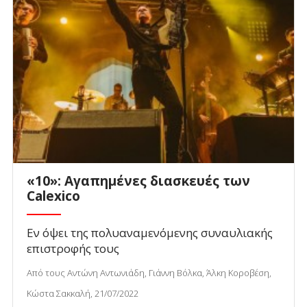
«10»: Αγαπημένες διασκευές των
Calexico
Εν όψει της πολυαναμενόμενης συναυλιακής
επιστροφής τους
Από τους Αντώνη Αντωνιάδη, Γιάννη Βόλκα, Άλκη Κοροβέση,
Κώστα Σακκαλή, 21/07/2022