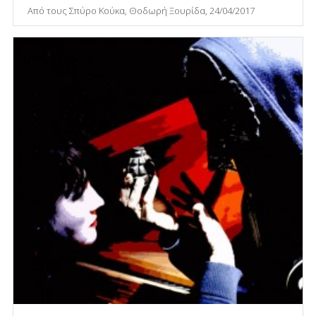
Από τους Σπύρο Κούκα, Θοδωρή Ξουρίδα, 24/04/2017