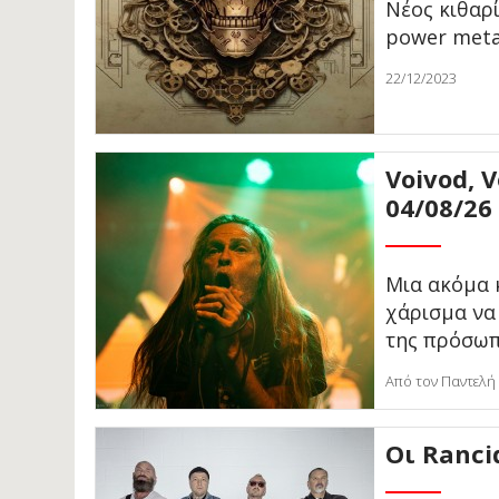
Νέος κιθαρ
power meta
22/12/2023
Voivod, 
04/08/26
Μια ακόμα 
χάρισμα να
της πρόσω
Από τον Παντελή
Οι Ranci