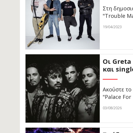
Στη δημοσι
"Trouble M
19/04/2023
Οι Greta
και singl
Ακούστε το
"Palace For
03/08/2026