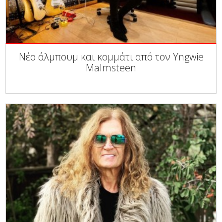
Νέο άλμπουμ και κομμάτι από τον Yngwie
Malmsteen