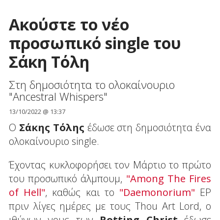
Ακούστε το νέο
προσωπικό single του
Σάκη Τόλη
Στη δημοσιότητα το ολοκαίνουριο
"Ancestral Whispers"
13/10/2022 @ 13:37
Ο
Σάκης Τόλης
έδωσε στη δημοσιότητα ένα
ολοκαίνουριο single.
Έχοντας κυκλοφορήσει τον Μάρτιο το πρώτο
του προσωπικό άλμπουμ,
"Among The Fires
of Hell"
, καθώς και το
"Daemonorium"
EP
πριν λίγες ημέρες με τους Thou Art Lord, ο
ιθύνων νους των
Rotting Christ
έδωσε