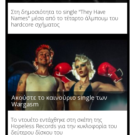
Στη δημοσιότητα το single "They Have
Names" μέσα από το τέταρτο άλμπουμ του
hardcore σχήματος
Ακούστε το καινούριο single των
Wargasm
To ντουέτο εντάχθηκε στη σκέπη της
Hopeless Records για την κυκλοφορία του
δεύτερου δίσκου του