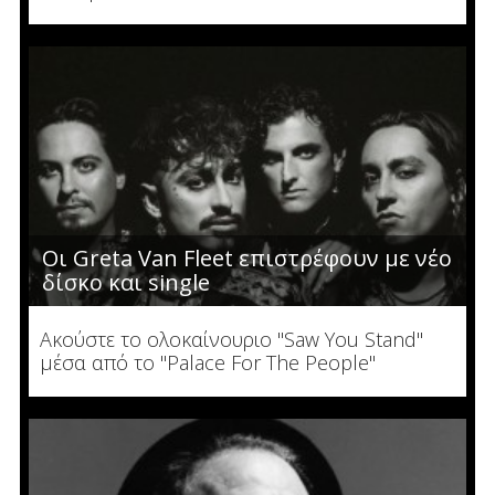
Οι Greta Van Fleet επιστρέφουν με νέο
δίσκο και single
Ακούστε το ολοκαίνουριο "Saw You Stand"
μέσα από το "Palace For The People"