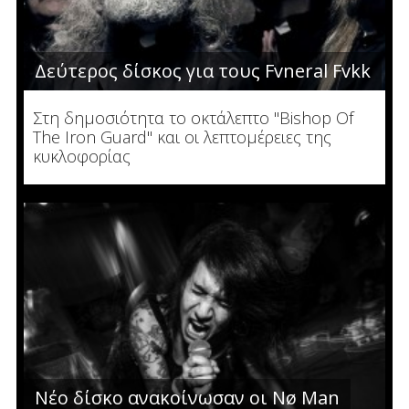
Δεύτερος δίσκος για τους Fvneral Fvkk
Στη δημοσιότητα το οκτάλεπτο "Bishop Of
The Iron Guard" και οι λεπτομέρειες της
κυκλοφορίας
Νέο δίσκο ανακοίνωσαν οι Nø Man