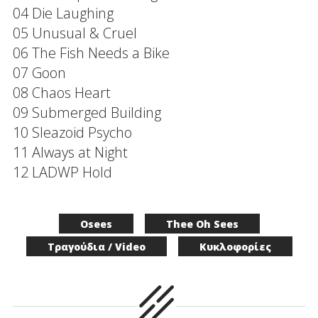
04 Die Laughing
05 Unusual & Cruel
06 The Fish Needs a Bike
07 Goon
08 Chaos Heart
09 Submerged Building
10 Sleazoid Psycho
11 Always at Night
12 LADWP Hold
Osees
Thee Oh Sees
Τραγούδια / Video
Κυκλοφορίες