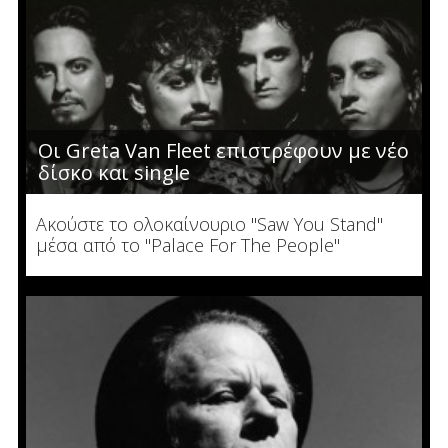
Οι Greta Van Fleet επιστρέφουν με νέο
δίσκο και single
Ακούστε το ολοκαίνουριο "Saw You Stand"
μέσα από το "Palace For The People"