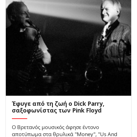
Έφυγε από τη ζωή ο Dick Parry,
σαξοφωνίστας των Pink Floyd
Ο Βρετανός μουσικός άφησε έντονο
αποτύπωμα στα θρυλικά "Money", "Us And