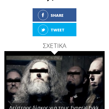
SHARE
TWEET
ΣΧΕΤΙΚΑ
Δεύτερος δίσκος για τους Fvneral Fvkk