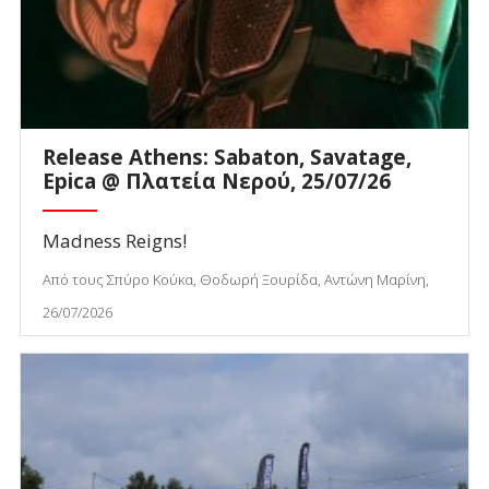
Release Athens: Sabaton, Savatage,
Epica @ Πλατεία Νερού, 25/07/26
Madness Reigns!
Από τους Σπύρο Κούκα, Θοδωρή Ξουρίδα, Αντώνη Μαρίνη,
26/07/2026