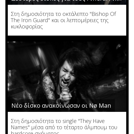
Στη δημοσιότητα το οκτάλεπτο "Bishop Of
The Iron Guard" και οι λεπτομέρειες της
κυκλοφορίας
Νέο δίσκο ανακοίνωσαν οι Nø Man
Στη δημοσιότητα το single "They Have
Names" μέσα από το τέταρτο άλμπουμ του
hardcore σχήματος