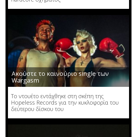
Ακούστε το καινούριο single των
Wargasm
To ντουέτο εντάχθηκε στη σκέπη της
Hopeless Records για την κυκλοφορία του
δεύτερου δίσκου του