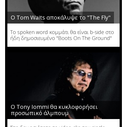
Ο Tom Waits αποκάλυψε το "The Fly"
To spoken word κομμάτι θα είναι b-side στο
ήδη δημοσιευμένο "Boots On The Ground"
Ο Tony Iommi θα κυκλοφορήσει
προσωπικό άλμπουμ