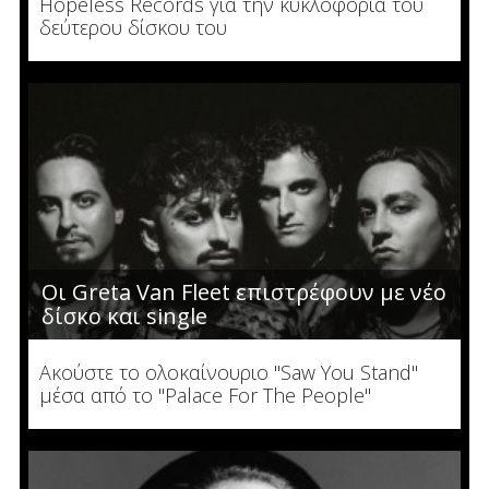
Hopeless Records για την κυκλοφορία του
δεύτερου δίσκου του
Οι Greta Van Fleet επιστρέφουν με νέο
δίσκο και single
Ακούστε το ολοκαίνουριο "Saw You Stand"
μέσα από το "Palace For The People"