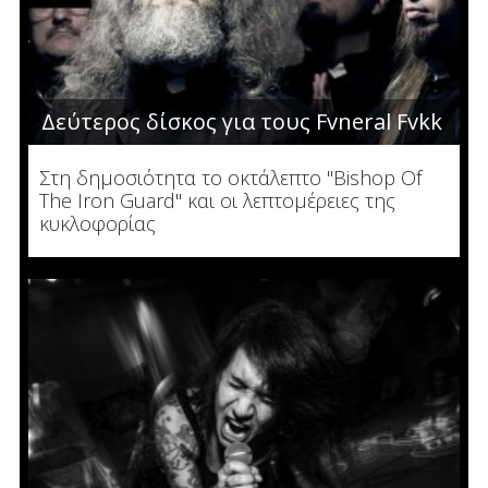
Δεύτερος δίσκος για τους Fvneral Fvkk
Στη δημοσιότητα το οκτάλεπτο "Bishop Of
The Iron Guard" και οι λεπτομέρειες της
κυκλοφορίας