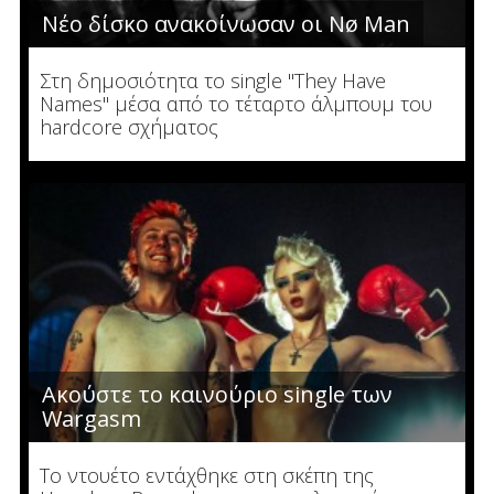
Νέο δίσκο ανακοίνωσαν οι Nø Man
Στη δημοσιότητα το single "They Have
Names" μέσα από το τέταρτο άλμπουμ του
hardcore σχήματος
Ακούστε το καινούριο single των
Wargasm
To ντουέτο εντάχθηκε στη σκέπη της