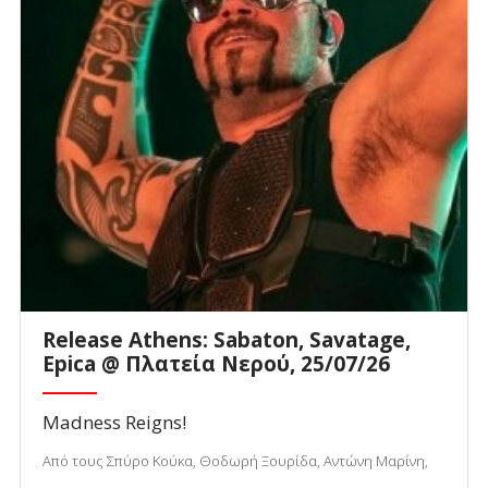
Release Athens: Sabaton, Savatage,
Epica @ Πλατεία Νερού, 25/07/26
Madness Reigns!
Από τους Σπύρο Κούκα, Θοδωρή Ξουρίδα, Αντώνη Μαρίνη,