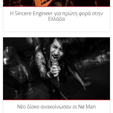
Η Sincere Engineer για πρώτη φορά στην
Ελλάδα
Νέο δίσκο ανακοίνωσαν οι Nø Man