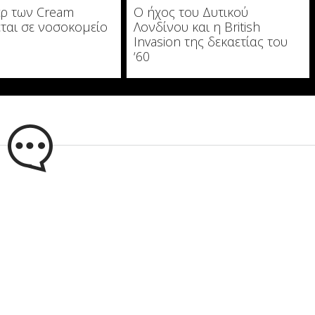
ρ των Cream
Ο ήχος του Δυτικού
ται σε νοσοκομείο
Λονδίνου και η British
Invasion της δεκαετίας του
‘60