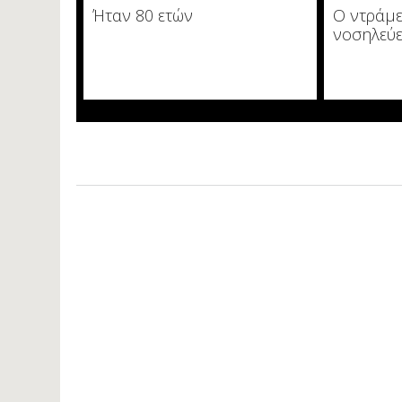
Ήταν 80 ετών
Ο ντράμε
νοσηλεύε