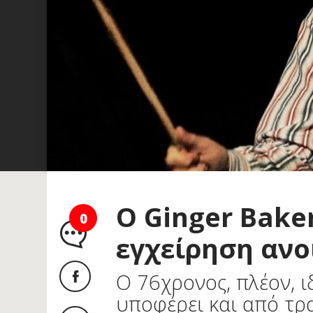
Ο Ginger Bake
0
εγχείρηση ανο
Ο 76χρονος, πλέον, 
υποφέρει και από τ