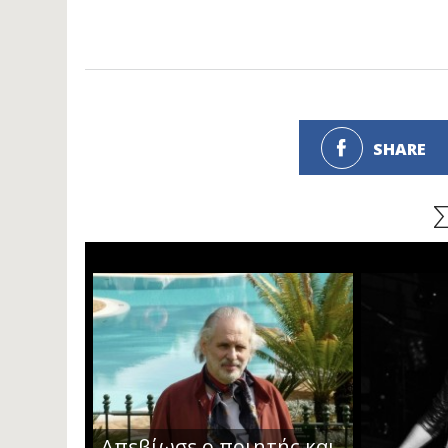
SHARE
Απεβίωσε ο ποιητής και