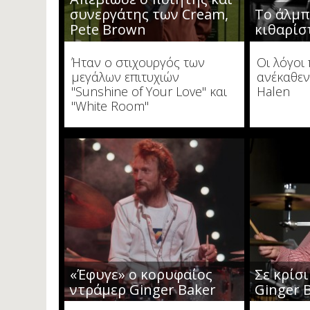
συνεργάτης των Cream,
Το άλμπ
Pete Brown
κιθαρίσ
Ήταν ο στιχουργός των
Οι λόγοι
μεγάλων επιτυχιών
ανέκαθεν
"Sunshine of Your Love" και
Halen
"White Room"
«Έφυγε» ο κορυφαίος
Σε κρίσ
ντράμερ Ginger Baker
Ginger 