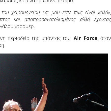
καρδιάς και ένα επώδυνο πέσιμο.
του χειρουργείου και μου είπε πως είναι καλά
»,
πτος και αποπροσανατολισμένος αλλά έχοντας
εγάλου ντράμερ.
νη περιοδεία της μπάντας του,
Air Force
, όταν
ση.