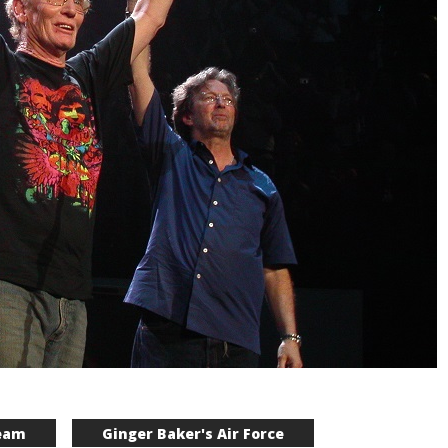
eam
Ginger Baker's Air Force