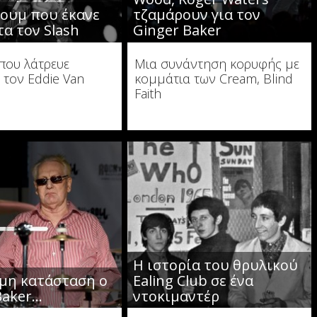
ουμ που έκανε
τζαμάρουν για τον
τα τον Slash
Ginger Baker
 που λάτρευε
Μια συνάντηση κορυφής με
 τον Eddie Van
κομμάτια των Cream, Blind
Faith
Η ιστορία του θρυλικού
ιμη κατάσταση ο
Ealing Club σε ένα
Baker…
ντοκιμαντέρ