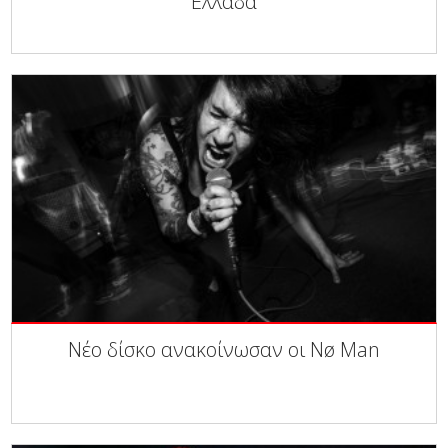
Ελλάδα
Νέο δίσκο ανακοίνωσαν οι Nø Man