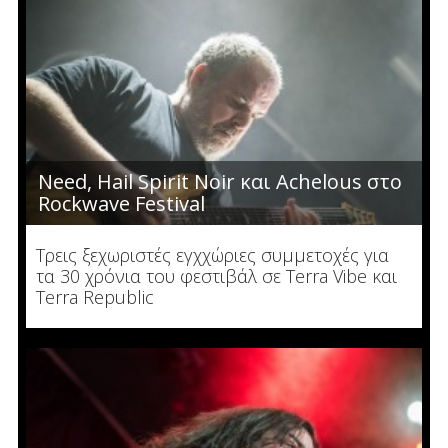
Need, Hail Spirit Noir και Achelous στο
Rockwave Festival
Τρεις ξεχωριστές εγχχώριες συμμετοχές για
τα 30 χρόνια του φεστιβάλ σε Terra Vibe και
Terra Republic