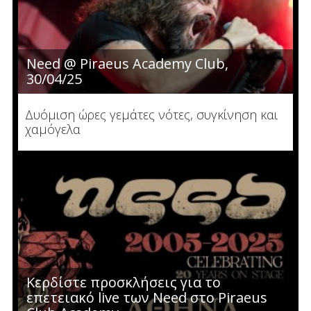
Need @ Piraeus Academy Club,
30/04/25
Δυόμιση ώρες γεμάτες νότες, συγκίνηση και
χαμόγελα
Κερδίστε προσκλήσεις για το
επετειακό live των Need στο Piraeus