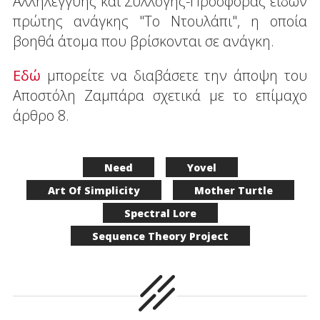
Αλληλεγγύης και Συλλογής-Προσφοράς ειδών
πρώτης ανάγκης "Το Ντουλάπι", η οποία
βοηθά άτομα που βρίσκονται σε ανάγκη.
Εδώ
μπορείτε να διαβάσετε την άποψη του
Αποστόλη Ζαμπάρα σχετικά με το επίμαχο
άρθρο 8.
Need
Yovel
Art Of Simplicity
Mother Turtle
Spectral Lore
Sequence Theory Project