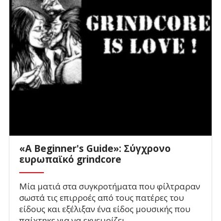
«A Beginner's Guide»: Σύγχρονο
ευρωπαϊκό grindcore
Μία ματιά στα συγκροτήματα που φίλτραραν
σωστά τις επιρροές από τους πατέρες του
είδους και εξέλιξαν ένα είδος μουσικής που
παίχτηκε για να εκνευρίζει