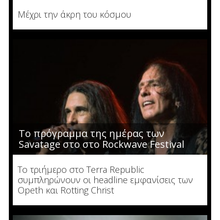
Μέχρι την άκρη του κόσμου
To πρόγραμμα της ημέρας των
Savatage στο στο Rockwave Festival
Το τριήμερο στο Terra Republic
συμπληρώνουν οι headline εμφανίσεις των
Opeth και Rotting Christ