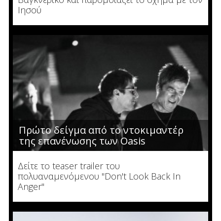
Ιησού
Πρώτο δείγμα από το ντοκιμαντέρ
της επανένωσης των Oasis
Δείτε το teaser trailer του
πολυαναμενόμενου "Don't Look Back In
Anger"