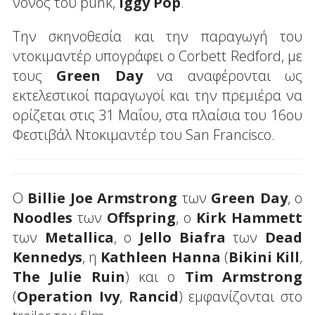
νονός του punk,
Iggy Pop
.
Την σκηνοθεσία και την παραγωγή του
ντοκιμαντέρ υπογράφει ο Corbett Redford, με
τους
Green Day
να αναφέρονται ως
εκτελεστικοί παραγωγοί και την πρεμιέρα να
ορίζεται στις 31 Μαΐου, στα πλαίσια του 16ου
Φεστιβάλ Ντοκιμαντέρ του San Francisco.
Ο
Billie Joe Armstrong
των
Green Day
, ο
Noodles
των
Offspring
, ο
Kirk Hammett
των
Metallica
, ο
Jello Biafra
των
Dead
Kennedys
, η
Kathleen Hanna
(
Bikini Kill
,
The Julie Ruin
) και ο
Tim Armstrong
(
Operation Ivy
,
Rancid
) εμφανίζονται στο