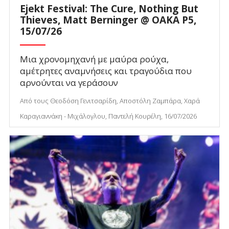
Ejekt Festival: The Cure, Nothing But
Thieves, Matt Berninger @ ΟΑΚΑ P5,
15/07/26
Μια χρονομηχανή με μαύρα ρούχα,
αμέτρητες αναμνήσεις και τραγούδια που
αρνούνται να γεράσουν
Από τους Θεοδόση Γενιτσαρίδη, Αποστόλη Ζαμπάρα, Χαρά
Καραγιαννάκη - Μιχάλογλου, Παντελή Κουρέλη, 16/07/2026