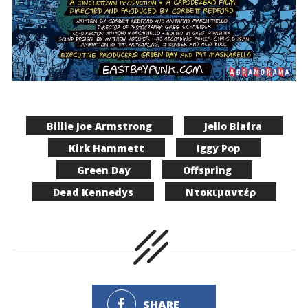
Billie Joe Armstrong
Jello Biafra
Kirk Hammett
Iggy Pop
Green Day
Offspring
Dead Kennedys
Ντοκιμαντέρ
SHARE