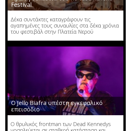
Festival
Δέκα συντάκτες καταγράφουν τις
αγαπημένες τους συναυλίες στα δέκα χρόνια
του φεστιβάλ στην Πλατεία Νερού
Ο Jello Biafra υπέστη εγκεφαλικό
επεισόδιο
Ο θρυλικός frontman των Dead Kennedys
νοσηλεύεται σε σταθερή κατάσταση και