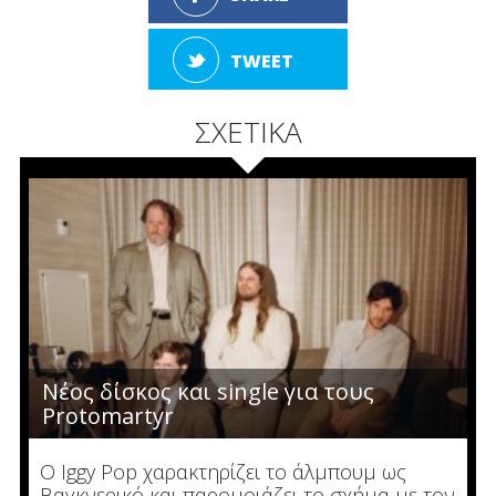
TWEET
ΣΧΕΤΙΚΑ
Νέος δίσκος και single για τους
Protomartyr
O Iggy Pop χαρακτηρίζει το άλμπουμ ως
Βαγκνερικό και παρομοιάζει το σχήμα με τον